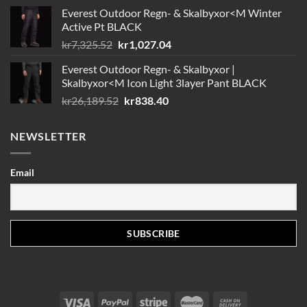
Everest Outdoor Regn- & Skalbyxor<M Winter
Active Pt BLACK
Det
Det
kr
7,325.52
kr
1,027.04
ursprungliga
nuvarande
Everest Outdoor Regn- & Skalbyxor |
priset
priset
Skalbyxor<M Icon Light 3layer Pant BLACK
var:
är:
Det
Det
kr
26,189.52
kr
838.40
kr7,325.52.
kr1,027.04.
ursprungliga
nuvarande
priset
priset
NEWSLETTER
var:
är:
kr26,189.52.
kr838.40.
Email