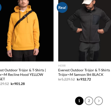
!
Rea!
Add to
Ad
wishlist
wis
HERR
st Outdoor Tröjor & T-Shirts |
Everest Outdoor Tröjor & T-Shirts 
or<M Recline Hood YELLOW
Tröjor<M Samson Sht BLACK
SET
Det
Det
kr
5,229.52
kr
932.72
ursprungliga
nuvarande
Det
Det
229.52
kr
901.28
priset
priset
ursprungliga
nuvarande
var:
är:
priset
priset
kr5,229.52.
kr932.72.
var:
är:
kr5,229.52.
kr901.28.
1
2