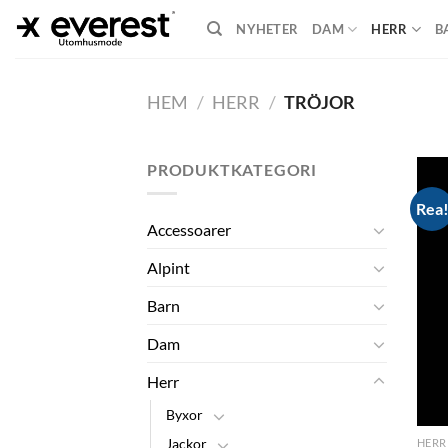
Skip
NYHETER
DAM
HERR
B
to
content
HEM
/
HERR
/
TRÖJOR
PRODUKTKATEGORI
Rea
Accessoarer
Alpint
Barn
Dam
Herr
Byxor
Jackor
HERR