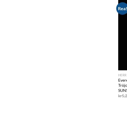
Rea
HERR
Evere
Tröj
SUN
kr
5,