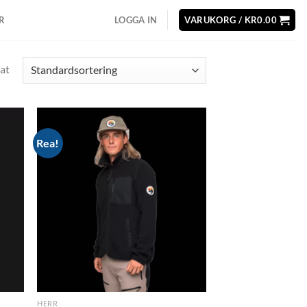
R
LOGGA IN
VARUKORG /
KR
0.00
at
Rea!
d to
Add to
hlist
wishlist
HERR