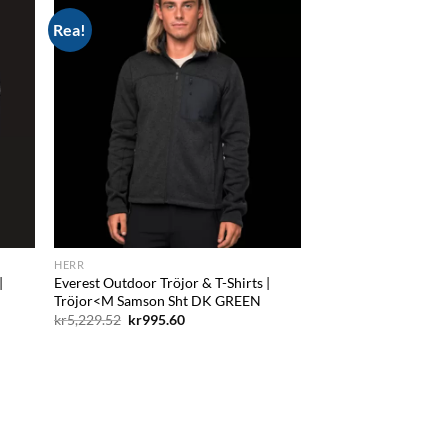
Rea!
d to
Add to
hlist
wishlist
HERR
|
Everest Outdoor Tröjor & T-Shirts |
Tröjor<M Samson Sht DK GREEN
Det
Det
kr
5,229.52
kr
995.60
ursprungliga
nuvarande
priset
priset
var:
är:
kr5,229.52.
kr995.60.