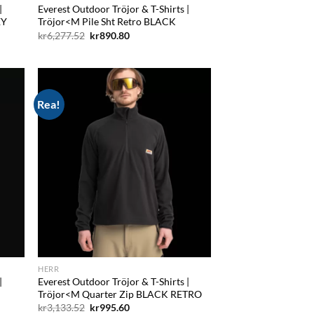
|
Everest Outdoor Tröjor & T-Shirts |
EY
Tröjor<M Pile Sht Retro BLACK
Det
Det
kr
6,277.52
kr
890.80
ursprungliga
nuvarande
priset
priset
var:
är:
kr6,277.52.
kr890.80.
Rea!
d to
Add to
hlist
wishlist
HERR
|
Everest Outdoor Tröjor & T-Shirts |
Tröjor<M Quarter Zip BLACK RETRO
Det
Det
kr
3,133.52
kr
995.60