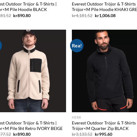
st Outdoor Tröjor & T-Shirts |
Everest Outdoor Tröjor & T-Shirts 
or<M Pile Hoodie BLACK
Tröjor<M Pile Hoodie KHAKI GR
Det
Det
Det
Det
181.52
kr
890.80
kr
4,181.52
kr
1,006.08
ursprungliga
nuvarande
ursprungliga
nuvarande
priset
priset
priset
priset
var:
är:
var:
är:
kr4,181.52.
kr890.80.
kr4,181.52.
kr1,006.08.
!
Rea!
Add to
Ad
wishlist
wis
HERR
st Outdoor Tröjor & T-Shirts |
Everest Outdoor Tröjor & T-Shirts 
or<M Pile Sht Retro IVORY BEIGE
Tröjor<M Quarter Zip BLACK
Det
Det
Det
Det
277.52
kr
890.80
kr
3,133.52
kr
995.60