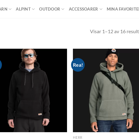
ARN
ALPINT
OUTDOOR
ACCESSOARER
MINA FAVORITE
Visar 1–12 av 16 result
!
Rea!
Add to
Ad
wishlist
wis
HERR