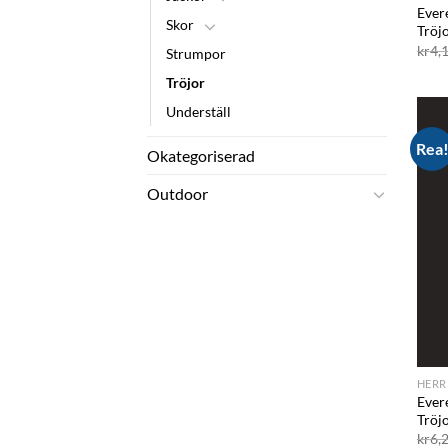
Evere
Skor
Tröj
kr
4,
Strumpor
Tröjor
Underställ
Rea
Okategoriserad
Outdoor
HERR
Evere
Tröj
kr
6,