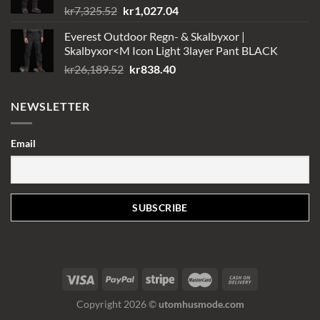
Det
Det
kr
7,325.52
kr
1,027.04
ursprungliga
nuvarande
Everest Outdoor Regn- & Skalbyxor |
priset
priset
Skalbyxor<M Icon Light 3layer Pant BLACK
var:
är:
Det
Det
kr
26,189.52
kr
838.40
kr7,325.52.
kr1,027.04.
ursprungliga
nuvarande
priset
priset
NEWSLETTER
var:
är:
kr26,189.52.
kr838.40.
Email
Copyright 2026 ©
utomhusmode.com