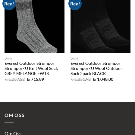
Rea!
Rea!
Add to
Add to
wishlist
wishlist
DAM
DAM
Everest Outdoor Strumpor |
Everest Outdoor Strumpor |
Strumpor<U Knit Wool Sock
Strumpor<U Wool Outdoor
GREY MELANGE FW18
Sock 2pack BLACK
Det
Det
Det
Det
kr
1,037.52
kr
715.89
kr
1,351.92
kr
1,048.00
ursprungliga
nuvarande
ursprungliga
nuvarande
priset
priset
priset
priset
var:
är:
var:
är:
kr1,037.52.
kr715.89.
kr1,351.92.
kr1,048.00.
OM OSS
Om Oss