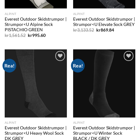
ALPINT
ALPINT
Everest Outdoor Skidstrumpor |
Everest Outdoor Skidstrumpor |
Strumpor<U Alpine Sock
Strumpor<U Elevate Sock GREY
PISTACHIO GREEN
Det
Det
kr
3,133.52
kr
869.84
ursprungliga
nuvarande
Det
Det
kr
1,561.52
kr
995.60
priset
priset
ursprungliga
nuvarande
var:
är:
priset
priset
kr3,133.52.
kr869.84.
var:
är:
kr1,561.52.
kr995.60.
Rea!
Rea!
Add to
Add to
wishlist
wishlist
ALPINT
ALPINT
Everest Outdoor Skidstrumpor |
Everest Outdoor Skidstrumpor |
Strumpor<U Heavy Wool Sock
Strumpor<U Winter Sock
DK GREY
BLACK / DK GREY