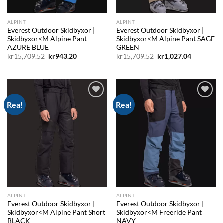
ALPINT
ALPINT
Everest Outdoor Skidbyxor |
Everest Outdoor Skidbyxor |
Skidbyxor<M Alpine Pant
Skidbyxor<M Alpine Pant SAGE
AZURE BLUE
GREEN
Det
Det
Det
Det
kr
15,709.52
kr
943.20
kr
15,709.52
kr
1,027.04
ursprungliga
nuvarande
ursprungliga
nuvarand
priset
priset
priset
priset
var:
är:
var:
är:
kr15,709.52.
kr943.20.
kr15,709.52.
kr1,027.04
Rea!
Rea!
Add to
Add to
wishlist
wishlist
ALPINT
ALPINT
Everest Outdoor Skidbyxor |
Everest Outdoor Skidbyxor |
Skidbyxor<M Alpine Pant Short
Skidbyxor<M Freeride Pant
BLACK
NAVY