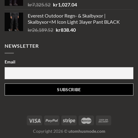
Det
Det
kr
7,325.52
kr
1,027.04
ursprungliga
nuvarande
Everest Outdoor Regn- & Skalbyxor |
priset
priset
Skalbyxor<M Icon Light 3layer Pant BLACK
var:
är:
Det
Det
kr
26,189.52
kr
838.40
kr7,325.52.
kr1,027.04.
ursprungliga
nuvarande
priset
priset
NEWSLETTER
var:
är:
kr26,189.52.
kr838.40.
Email
Copyright 2026 ©
utomhusmode.com