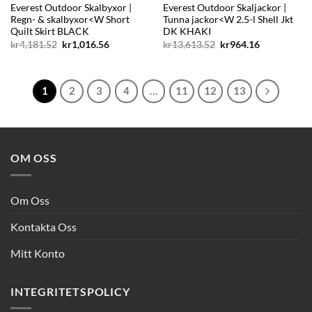
Everest Outdoor Skalbyxor |
Everest Outdoor Skaljackor |
Regn- & skalbyxor<W Short
Tunna jackor<W 2.5-l Shell Jkt
Quilt Skirt BLACK
DK KHAKI
Det
Det
Det
Det
kr
4,181.52
kr
1,016.56
kr
13,613.52
kr
964.16
ursprungliga
nuvarande
ursprungliga
nuvarande
priset
priset
priset
priset
var:
är:
var:
är:
kr4,181.52.
kr1,016.56.
kr13,613.52.
kr964.16.
1
2
3
4
…
11
12
13
OM OSS
Om Oss
Kontakta Oss
Mitt Konto
INTEGRITETSPOLICY