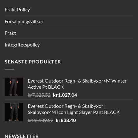
Frakt Policy
Försäljningsvillkor
Frakt
Integritetspolicy
SENASTE PRODUKTER
Everest Outdoor Regn- & Skalbyxor<M Winter
Active Pt BLACK
Det
Det
kr
7,325.52
kr
1,027.04
ursprungliga
nuvarande
Everest Outdoor Regn- & Skalbyxor |
priset
priset
Skalbyxor<M Icon Light 3layer Pant BLACK
var:
är:
Det
Det
kr
26,189.52
kr
838.40
kr7,325.52.
kr1,027.04.
ursprungliga
nuvarande
priset
priset
NEWSLETTER