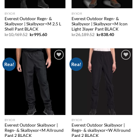
BYXOR
BYXOR
Everest Outdoor Regn- &
Everest Outdoor Regn- &
Skalbyxor | Skalbyxor<M 2.5 L
Skalbyxor | Skalbyxor<M Icon
Shell Pant BLACK
Light 3layer Pant BLACK
Det
Det
Det
Det
kr
10,469.52
kr
995.60
kr
26,189.52
kr
838.40
ursprungliga
nuvarande
ursprungliga
nuvarande
priset
priset
priset
priset
var:
är:
var:
är:
kr10,469.52.
kr995.60.
kr26,189.52.
kr838.40.
Rea!
Rea!
Add to
Add to
wishlist
wishlist
BYXOR
BYXOR
Everest Outdoor Skalbyxor |
Everest Outdoor Skalbyxor |
Regn- & Skalbyxor<M Allround
Regn- & skalbyxor<W Allround
Pant 2 BLACK
Pant 2 BLACK