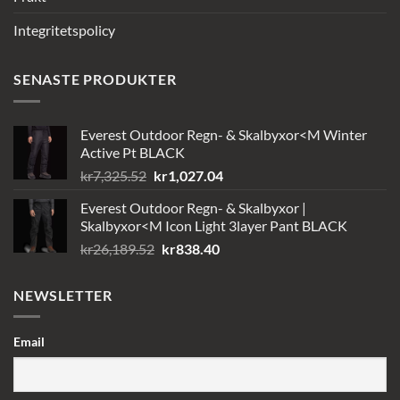
Integritetspolicy
SENASTE PRODUKTER
Everest Outdoor Regn- & Skalbyxor<M Winter
Active Pt BLACK
Det
Det
kr
7,325.52
kr
1,027.04
ursprungliga
nuvarande
Everest Outdoor Regn- & Skalbyxor |
priset
priset
Skalbyxor<M Icon Light 3layer Pant BLACK
var:
är:
Det
Det
kr
26,189.52
kr
838.40
kr7,325.52.
kr1,027.04.
ursprungliga
nuvarande
priset
priset
NEWSLETTER
var:
är:
kr26,189.52.
kr838.40.
Email