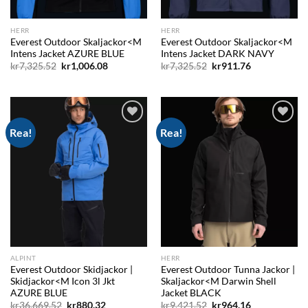
HERR
HERR
Everest Outdoor Skaljackor<M
Everest Outdoor Skaljackor<M
Intens Jacket AZURE BLUE
Intens Jacket DARK NAVY
Det
Det
Det
Det
kr
7,325.52
kr
1,006.08
kr
7,325.52
kr
911.76
ursprungliga
nuvarande
ursprungliga
nuvarande
priset
priset
priset
priset
var:
är:
var:
är:
kr7,325.52.
kr1,006.08.
kr7,325.52.
kr911.76.
Rea!
Rea!
Add to
Add to
wishlist
wishlist
ALPINT
HERR
Everest Outdoor Skidjackor |
Everest Outdoor Tunna Jackor |
Skidjackor<M Icon 3l Jkt
Skaljackor<M Darwin Shell
AZURE BLUE
Jacket BLACK
Det
Det
Det
Det
kr
36,669.52
kr
880.32
kr
9,421.52
kr
964.16