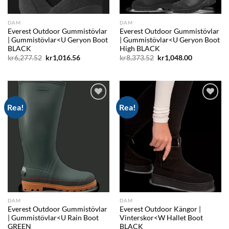
DAM
DAM
Everest Outdoor Gummistövlar
Everest Outdoor Gummistövlar
| Gummistövlar<U Geryon Boot
| Gummistövlar<U Geryon Boot
BLACK
High BLACK
Det
Det
Det
Det
kr
6,277.52
kr
1,016.56
kr
8,373.52
kr
1,048.00
ursprungliga
nuvarande
ursprungliga
nuvarande
priset
priset
priset
priset
var:
är:
var:
är:
kr6,277.52.
kr1,016.56.
kr8,373.52.
kr1,048.00.
Rea!
Rea!
Add to
Add to
wishlist
wishlist
DAM
DAM
Everest Outdoor Gummistövlar
Everest Outdoor Kängor |
| Gummistövlar<U Rain Boot
Vinterskor<W Hallet Boot
GREEN
BLACK