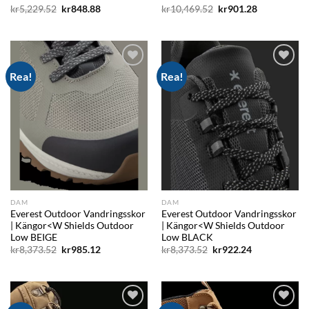
Det
Det
Det
Det
kr
5,229.52
kr
848.88
kr
10,469.52
kr
901.28
ursprungliga
nuvarande
ursprungliga
nuvarande
priset
priset
priset
priset
var:
är:
var:
är:
kr5,229.52.
kr848.88.
kr10,469.52.
kr901.28.
Rea!
Rea!
Add to
Add to
wishlist
wishlist
DAM
DAM
Everest Outdoor Vandringsskor
Everest Outdoor Vandringsskor
| Kängor<W Shields Outdoor
| Kängor<W Shields Outdoor
Low BEIGE
Low BLACK
Det
Det
Det
Det
kr
8,373.52
kr
985.12
kr
8,373.52
kr
922.24
ursprungliga
nuvarande
ursprungliga
nuvarande
priset
priset
priset
priset
var:
är:
var:
är:
kr8,373.52.
kr985.12.
kr8,373.52.
kr922.24.