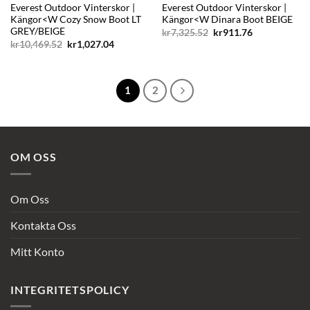
Everest Outdoor Vinterskor |
Everest Outdoor Vinterskor |
Kängor<W Cozy Snow Boot LT
Kängor<W Dinara Boot BEIGE
GREY/BEIGE
Det
Det
kr
7,325.52
kr
911.76
ursprungliga
nuvarande
Det
Det
kr
10,469.52
kr
1,027.04
priset
priset
ursprungliga
nuvarande
var:
är:
priset
priset
kr7,325.52.
kr911.76.
var:
är:
kr10,469.52.
kr1,027.04.
1
2
OM OSS
Om Oss
Kontakta Oss
Mitt Konto
INTEGRITETSPOLICY