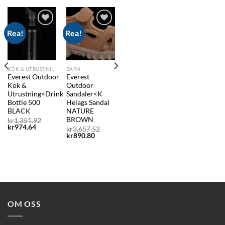
Rea!
Rea!
Add to
Add to
wishlist
wishlist
KÖK & UTRUSTNING
BARN
Everest Outdoor
Everest
Kök &
Outdoor
Utrustning<Drink
Sandaler<K
Bottle 500
Helags Sandal
BLACK
NATURE
BROWN
Det
kr
1,351.92
Det
ursprungliga
kr
974.64
Det
kr
3,657.52
nuvarande
priset
Det
ursprungliga
kr
890.80
priset
var:
nuvarande
priset
prungliga
är:
kr1,351.92.
priset
var:
nde
et
kr974.64.
är:
kr3,657.52.
kr890.80.
6,189.52.
0.
OM OSS