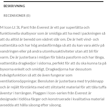
BESKRIVNING
RECENSIONER (0)
M Icon Lt 3L Pant från Everest är ett par superlätta och
funktionella skalbyxor som är smidiga att ha med i packningen så
att du alltid är beredd om vädret slår om. De är helt vind- och
vattentäta och har hög andasförmåga så att du kan vara aktiv på
vandringen eller på andra utomhusaktiviteter utan att bli för
varm. De är justerbara i midjan för bästa passform och har långa,
vattentäta dragkedjor i sidorna, perfekt för att du ska kunna ta på
byxorna enkelt och smidigt. Dragkedjorna har dessutom
tvåvägsfunktion så att de även fungerar som
ventilationsöppningar. Bensluten är justerbara med tryckknapp
och är rejält förstärkta med ett slitstarkt material för att tåla tuffa
äventyr i terrängen. Plaggen i Icon-serien från Everest är
designade i tidlösa färger och konstruerade i kvalitativa material
avsedda att hålla säsong efter säsong.