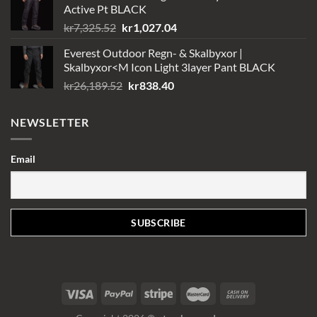
Active Pt BLACK
Det
Det
kr
7,325.52
kr
1,027.04
ursprungliga
nuvarande
Everest Outdoor Regn- & Skalbyxor |
priset
priset
Skalbyxor<M Icon Light 3layer Pant BLACK
var:
är:
Det
Det
kr
26,189.52
kr
838.40
kr7,325.52.
kr1,027.04.
ursprungliga
nuvarande
priset
priset
NEWSLETTER
var:
är:
kr26,189.52.
kr838.40.
Email