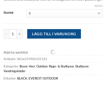
var:
är:
kr26,189.52.
kr838.40.
RENSA
Storlek
Everest Outdoor Regn- & Skalbyxor | Skalbyxor<M Icon Light 3laye
LÄGG TILL I VARUKORG
Add to wishlist
Artikelnr:
SKUa359406101101
Kategorier:
Byxor
,
Herr
,
Outdoor
,
Regn- & Skalbyxor
,
Skalbyxor
,
Vandringskläder
Etiketter:
BLACK
,
EVEREST OUTDOOR