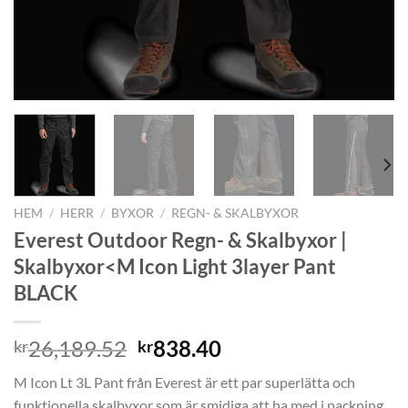
HEM
/
HERR
/
BYXOR
/
REGN- & SKALBYXOR
Everest Outdoor Regn- & Skalbyxor |
Skalbyxor<M Icon Light 3layer Pant
BLACK
Det
Det
26,189.52
838.40
kr
kr
ursprungliga
nuvarande
M Icon Lt 3L Pant från Everest är ett par superlätta och
priset
priset
funktionella skalbyxor som är smidiga att ha med i packning…