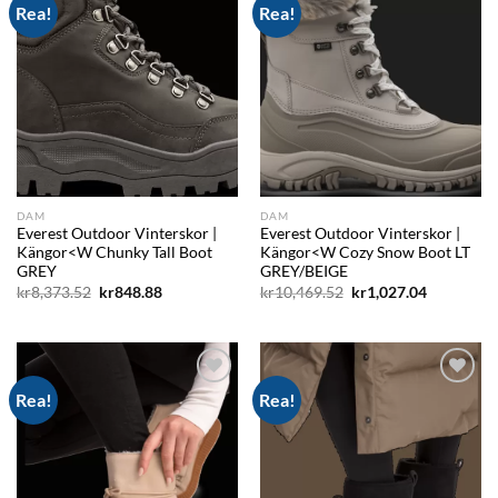
Rea!
Rea!
Add to
Add to
wishlist
wishlist
DAM
DAM
Everest Outdoor Vinterskor |
Everest Outdoor Vinterskor |
Kängor<W Chunky Tall Boot
Kängor<W Cozy Snow Boot LT
GREY
GREY/BEIGE
Det
Det
Det
Det
kr
8,373.52
kr
848.88
kr
10,469.52
kr
1,027.04
ursprungliga
nuvarande
ursprungliga
nuvarand
priset
priset
priset
priset
var:
är:
var:
är:
kr8,373.52.
kr848.88.
kr10,469.52.
kr1,027.04
Rea!
Rea!
Add to
Add to
wishlist
wishlist