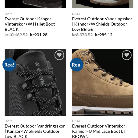
DAM
DAM
Everest Outdoor Kängor |
Everest Outdoor Vandringsskor
Vinterskor<W Hallet Boot
| Kängor<W Shields Outdoor
BLACK
Low BEIGE
Det
Det
Det
Det
kr
10,469.52
kr
901.28
kr
8,373.52
kr
985.12
ursprungliga
nuvarande
ursprungliga
nuvarande
priset
priset
priset
priset
var:
är:
var:
är:
kr10,469.52.
kr901.28.
kr8,373.52.
kr985.12.
Rea!
Rea!
Add to
Add to
wishlist
wishlist
DAM
DAM
Everest Outdoor Vandringsskor
Everest Outdoor Vinterskor |
| Kängor<W Shields Outdoor
Kängor<U Mid Lace Boot LT
Low BLACK
BROWN