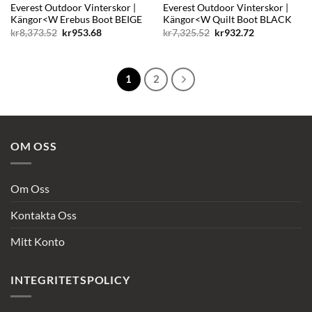
Everest Outdoor Vinterskor |
Everest Outdoor Vinterskor |
Kängor<W Erebus Boot BEIGE
Kängor<W Quilt Boot BLACK
Det
Det
Det
Det
kr
8,373.52
kr
953.68
kr
7,325.52
kr
932.72
ursprungliga
nuvarande
ursprungliga
nuvarande
priset
priset
priset
priset
var:
är:
var:
är:
kr8,373.52.
kr953.68.
kr7,325.52.
kr932.72.
1
2
OM OSS
Om Oss
Kontakta Oss
Mitt Konto
INTEGRITETSPOLICY