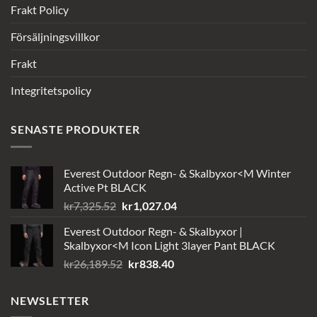
Frakt Policy
Försäljningsvillkor
Frakt
Integritetspolicy
SENASTE PRODUKTER
Everest Outdoor Regn- & Skalbyxor<M Winter
Active Pt BLACK
Det
Det
kr
7,325.52
kr
1,027.04
ursprungliga
nuvarande
Everest Outdoor Regn- & Skalbyxor |
priset
priset
Skalbyxor<M Icon Light 3layer Pant BLACK
var:
är:
Det
Det
kr
26,189.52
kr
838.40
kr7,325.52.
kr1,027.04.
ursprungliga
nuvarande
priset
priset
NEWSLETTER
var:
är: