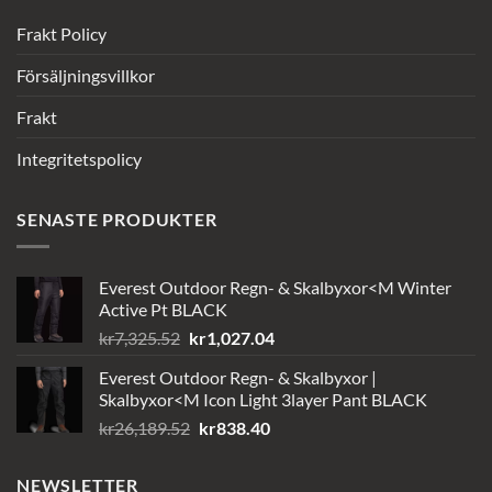
Frakt Policy
Försäljningsvillkor
Frakt
Integritetspolicy
SENASTE PRODUKTER
Everest Outdoor Regn- & Skalbyxor<M Winter
Active Pt BLACK
Det
Det
kr
7,325.52
kr
1,027.04
ursprungliga
nuvarande
Everest Outdoor Regn- & Skalbyxor |
priset
priset
Skalbyxor<M Icon Light 3layer Pant BLACK
var:
är:
Det
Det
kr
26,189.52
kr
838.40
kr7,325.52.
kr1,027.04.
ursprungliga
nuvarande
priset
priset
NEWSLETTER