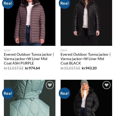
Rea!
Rea!
Add to
Add to
wishlist
wishlist
DAM
DAM
Everest Outdoor Tunna jackor |
Everest Outdoor Tunna jackor |
Varma jackor<W Liner Mid
Varma jackor<W Liner Mid
Coat ASH PURPLE
Coat BLACK
Det
Det
Det
Det
kr
11,517.52
kr
974.64
kr
11,517.52
kr
943.20
ursprungliga
nuvarande
ursprungliga
nuvarande
priset
priset
priset
priset
var:
är:
var:
är:
kr11,517.52.
kr974.64.
kr11,517.52.
kr943.20.
Rea!
Rea!
Add to
Add to
wishlist
wishlist