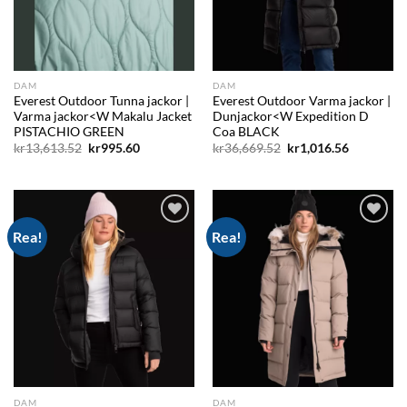
DAM
DAM
Everest Outdoor Tunna jackor |
Everest Outdoor Varma jackor |
Varma jackor<W Makalu Jacket
Dunjackor<W Expedition D
PISTACHIO GREEN
Coa BLACK
Det
Det
Det
Det
kr
13,613.52
kr
995.60
kr
36,669.52
kr
1,016.56
ursprungliga
nuvarande
ursprungliga
nuvarand
priset
priset
priset
priset
var:
är:
var:
är:
kr13,613.52.
kr995.60.
kr36,669.52.
kr1,016.56
Rea!
Rea!
Add to
Add to
wishlist
wishlist
DAM
DAM