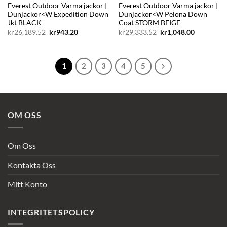
Everest Outdoor Varma jackor |
Everest Outdoor Varma jackor |
Dunjackor<W Expedition Down
Dunjackor<W Pelona Down
Jkt BLACK
Coat STORM BEIGE
Det
Det
Det
Det
kr
26,189.52
kr
943.20
kr
29,333.52
kr
1,048.00
ursprungliga
nuvarande
ursprungliga
nuvarand
priset
priset
priset
priset
var:
är:
var:
är:
kr26,189.52.
kr943.20.
kr29,333.52.
kr1,048.00
1
2
3
4
5
OM OSS
Om Oss
Kontakta Oss
Mitt Konto
INTEGRITETSPOLICY