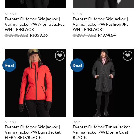
ALPINT
ALPINT
Everest Outdoor Skidjackor |
Everest Outdoor Skidjackor |
Varma jackor<W Alpine Jacket
Varma jackor<W Fashion Jkt
WHITE/BLACK
WHITE/BLACK
Det
Det
Det
Det
kr
18,853.52
kr
859.36
kr
20,949.52
kr
974.64
ursprungliga
nuvarande
ursprungliga
nuvarande
priset
priset
priset
priset
var:
är:
var:
är:
kr18,853.52.
kr859.36.
kr20,949.52.
kr974.64.
Rea!
Rea!
Add to
Add to
wishlist
wishlist
ALPINT
DAM
Everest Outdoor Skidjackor |
Everest Outdoor Tunna jackor |
Varma jackor<W Luna Jacket
Varma jackor<W Dome Coat
FIERY RED/BLACK
BLACK