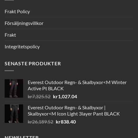
Frakt Policy
Försäljningsvillkor
Frakt
Integritetspolicy
SENASTE PRODUKTER
Everest Outdoor Regn- & Skalbyxor<M Winter
Active Pt BLACK
Det
Det
kr
7,325.52
kr
1,027.04
ursprungliga
nuvarande
Everest Outdoor Regn- & Skalbyxor |
priset
priset
Skalbyxor<M Icon Light 3layer Pant BLACK
var:
är:
Det
Det
kr
26,189.52
kr
838.40
kr7,325.52.
kr1,027.04.
ursprungliga
nuvarande
priset
priset
NEWSLETTER