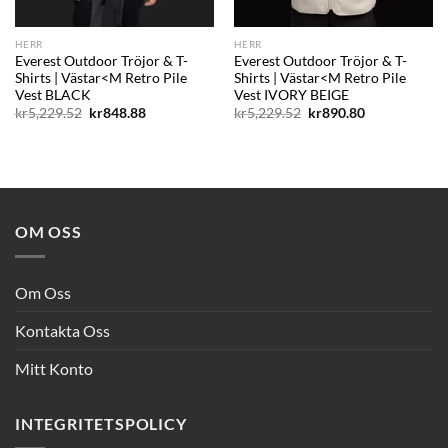
HERR
HERR
Everest Outdoor Tröjor & T-
Everest Outdoor Tröjor & T-
Shirts | Västar<M Retro Pile
Shirts | Västar<M Retro Pile
Vest BLACK
Vest IVORY BEIGE
Det
Det
Det
Det
kr
5,229.52
kr
848.88
kr
5,229.52
kr
890.80
ursprungliga
nuvarande
ursprungliga
nuvarande
priset
priset
priset
priset
var:
är:
var:
är:
kr5,229.52.
kr848.88.
kr5,229.52.
kr890.80.
OM OSS
Om Oss
Kontakta Oss
Mitt Konto
INTEGRITETSPOLICY