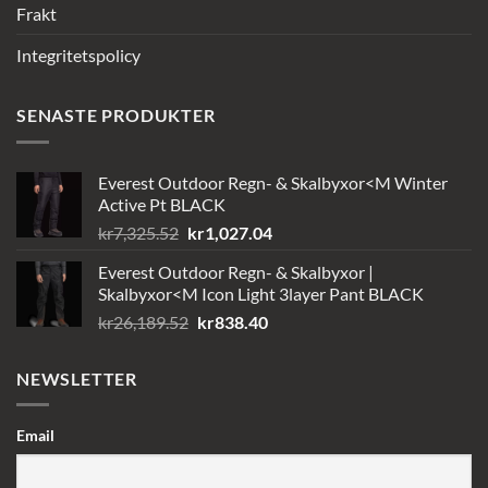
Frakt
Integritetspolicy
SENASTE PRODUKTER
Everest Outdoor Regn- & Skalbyxor<M Winter
Active Pt BLACK
Det
Det
kr
7,325.52
kr
1,027.04
ursprungliga
nuvarande
Everest Outdoor Regn- & Skalbyxor |
priset
priset
Skalbyxor<M Icon Light 3layer Pant BLACK
var:
är:
Det
Det
kr
26,189.52
kr
838.40
kr7,325.52.
kr1,027.04.
ursprungliga
nuvarande
priset
priset
NEWSLETTER
var:
är:
kr26,189.52.
kr838.40.
Email