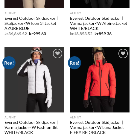
ALPINT
ALPINT
Everest Outdoor Skidjackor |
Everest Outdoor Skidjackor |
Skaljackor<W Icon 3l Jacket
Varma jackor<W Alpine Jacket
AZURE BLUE
WHITE/BLACK
Det
Det
Det
Det
kr
36,669.52
kr
995.60
kr
18,853.52
kr
859.36
ursprungliga
nuvarande
ursprungliga
nuvarande
priset
priset
priset
priset
var:
är:
var:
är:
kr36,669.52.
kr995.60.
kr18,853.52.
kr859.36.
Rea!
Rea!
Add to
Add to
wishlist
wishlist
ALPINT
ALPINT
Everest Outdoor Skidjackor |
Everest Outdoor Skidjackor |
Varma jackor<W Fashion Jkt
Varma jackor<W Luna Jacket
WHITE/BLACK
FIERY RED/BLACK