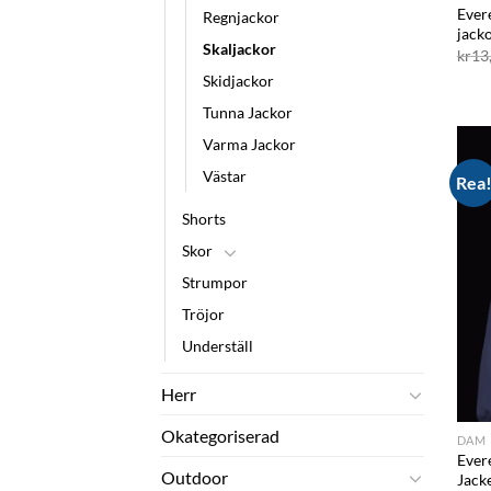
Ever
Regnjackor
jack
Skaljackor
kr
13
Skidjackor
Tunna Jackor
Varma Jackor
Västar
Rea
Shorts
Skor
Strumpor
Tröjor
Underställ
Herr
Okategoriserad
DAM
Ever
Outdoor
Jack