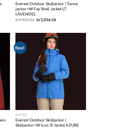
a
Everest Outdoor Skaljackor | Tunna
jackor<W Fay Shell Jacket LT
LAVENDEL
Det
Det
kr
9,421.52
kr
1,016.56
ursprungliga
nuvarande
priset
priset
var:
är:
kr9,421.52.
kr1,016.56.
Rea!
d to
Add to
hlist
wishlist
ALPINT
tens
Everest Outdoor Skidjackor |
Skaljackor<W Icon 3l Jacket AZURE