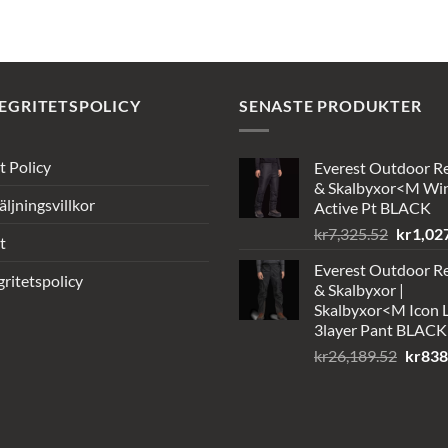
var:
är:
priset
priset
kr15,709.52.
kr922.24.
var:
är:
kr15,709.52.
kr964.16.
EGRITETSPOLICY
SENASTE PRODUKTER
t Policy
Everest Outdoor R
& Skalbyxor<M Wi
äljningsvillkor
Active Pt BLACK
Det
kr
7,325.52
kr
1,02
t
ursprun
Everest Outdoor R
priset
gritetspolicy
& Skalbyxor |
var:
Skalbyxor<M Icon L
kr7,325
3layer Pant BLACK
Det
kr
26,189.52
kr
838
urspru
priset
var:
kr26,1