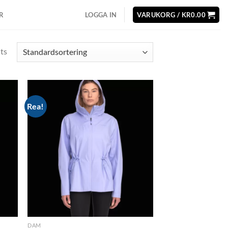
R
LOGGA IN
VARUKORG /
KR
0.00
lts
Rea!
d to
Add to
hlist
wishlist
DAM