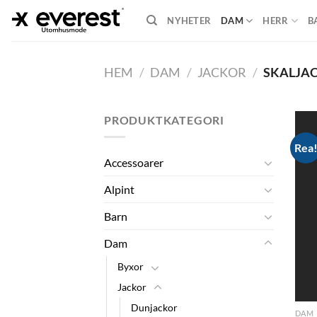
Skip
NYHETER
DAM
HERR
B
to
content
HEM
/
DAM
/
JACKOR
/
SKALJA
PRODUKTKATEGORI
Rea
Accessoarer
Alpint
Barn
Dam
Byxor
Jackor
Dunjackor
DAM