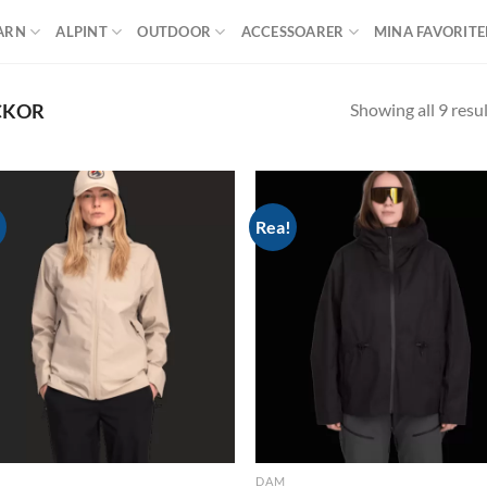
ARN
ALPINT
OUTDOOR
ACCESSOARER
MINA FAVORITE
Showing all 9 resu
CKOR
!
Rea!
Add to
Ad
wishlist
wis
DAM