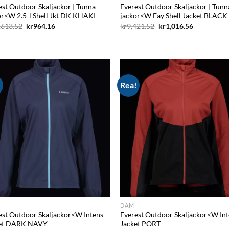
est Outdoor Skaljackor | Tunna
Everest Outdoor Skaljackor | Tunn
or<W 2.5-l Shell Jkt DK KHAKI
jackor<W Fay Shell Jacket BLACK
Det
Det
Det
Det
,613.52
kr
964.16
kr
9,421.52
kr
1,016.56
ursprungliga
nuvarande
ursprungliga
nuvarande
priset
priset
priset
priset
var:
är:
var:
är:
kr13,613.52.
kr964.16.
kr9,421.52.
kr1,016.56.
!
Rea!
Add to
Ad
wishlist
wis
DAM
est Outdoor Skaljackor<W Intens
Everest Outdoor Skaljackor<W In
et DARK NAVY
Jacket PORT