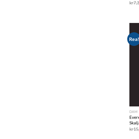
kr
7,
Rea
DAM
Ever
Skal
kr
15