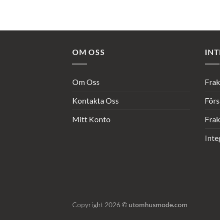
OM OSS
INT
Om Oss
Frak
Kontakta Oss
Förs
Mitt Konto
Frak
Inte
Copyright 2026 ©
utomhusmode.com