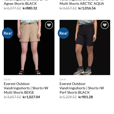
Agnes Shorts BLACK
Multi Shorts ARCTIC AQUA
Det
Det
Det
Det
kr
6,277.52
kr
880.32
kr
3,657.52
kr
1,016.56
ursprungliga
nuvarande
ursprungliga
nuvarande
priset
priset
priset
priset
var:
är:
var:
är:
kr6,277.52.
kr880.32.
kr3,657.52.
kr1,016.56.
Rea!
Rea!
Add to
Add to
wishlist
wishlist
DAM
DAM
Everest Outdoor
Everest Outdoor
Vandringsshorts | Shorts<W
Vandringsshorts | Shorts<W
Multi Shorts BEIGE
Perf Shorts BLACK
Det
Det
Det
Det
kr
3,657.52
kr
1,027.04
kr
5,229.52
kr
901.28
ursprungliga
nuvarande
ursprungliga
nuvarande
priset
priset
priset
priset
var:
är:
var:
är:
kr3,657.52.
kr1,027.04.
kr5,229.52.
kr901.28.