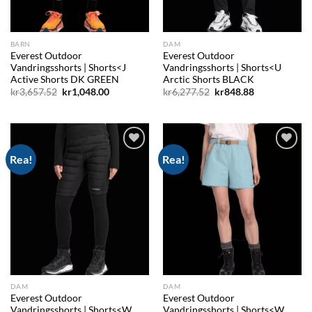
BARN
DAM
Everest Outdoor
Everest Outdoor
Vandringsshorts | Shorts<J
Vandringsshorts | Shorts<U
Active Shorts DK GREEN
Arctic Shorts BLACK
Det
Det
Det
Det
kr
3,657.52
kr
1,048.00
kr
6,277.52
kr
848.88
ursprungliga
nuvarande
ursprungliga
nuvarande
priset
priset
priset
priset
var:
är:
var:
är:
kr3,657.52.
kr1,048.00.
kr6,277.52.
kr848.88.
Rea!
Rea!
Add to
Add to
wishlist
wishlist
DAM
DAM
Everest Outdoor
Everest Outdoor
Vandringsshorts | Shorts<W
Vandringsshorts | Shorts<W