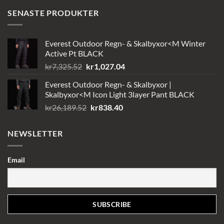
SENASTE PRODUKTER
Everest Outdoor Regn- & Skalbyxor<M Winter
Active Pt BLACK
Det
Det
kr
7,325.52
kr
1,027.04
ursprungliga
nuvarande
Everest Outdoor Regn- & Skalbyxor |
priset
priset
Skalbyxor<M Icon Light 3layer Pant BLACK
var:
är:
Det
Det
kr
26,189.52
kr
838.40
kr7,325.52.
kr1,027.04.
ursprungliga
nuvarande
priset
priset
NEWSLETTER
var:
är:
kr26,189.52.
kr838.40.
Email