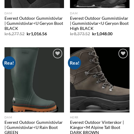
DAM
DAM
Everest Outdoor Gummistövlar
Everest Outdoor Gummistövlar
| Gummistövlar<U Geryon Boot
| Gummistövlar<U Geryon Boot
BLACK
High BLACK
Det
Det
Det
Det
kr
6,277.52
kr
1,016.56
kr
8,373.52
kr
1,048.00
ursprungliga
nuvarande
ursprungliga
nuvarande
priset
priset
priset
priset
var:
är:
var:
är:
kr6,277.52.
kr1,016.56.
kr8,373.52.
kr1,048.00.
Rea!
Rea!
Add to
Add to
wishlist
wishlist
DAM
HERR
Everest Outdoor Gummistövlar
Everest Outdoor Vinterskor |
| Gummistövlar<U Rain Boot
Kängor<M Alpine Tall Boot
GREEN
DARK BROWN