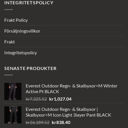
INTEGRITETSPOLICY
Frakt Policy
Försäljningsvillkor
Frakt
Integritetspolicy
SENASTE PRODUKTER
Everest Outdoor Regn- & Skalbyxor<M Winter
Active Pt BLACK
Det
Det
kr
7,325.52
kr
1,027.04
ursprungliga
nuvarande
Everest Outdoor Regn- & Skalbyxor |
priset
priset
Skalbyxor<M Icon Light 3layer Pant BLACK
var:
är:
Det
Det
kr
26,189.52
kr
838.40
kr7,325.52.
kr1,027.04.
ursprungliga
nuvarande