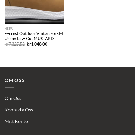
HERR
Everest Outdoor Vinterskor<M
Urban Low Cut MUSTARD
Det
Det
kr
7,325.52
kr
1,048.00
ursprungliga
nuvarande
priset
priset
var:
är:
kr7,325.52.
kr1,048.00.
OM OSS
Om Oss
Kontakta Oss
Mitt Konto