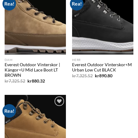
Rea!
Rea!
Add to
Add to
wishlist
wishlist
DAM
HERR
Everest Outdoor Vinterskor |
Everest Outdoor Vinterskor<M
Kängor<U Mid Lace Boot LT
Urban Low Cut BLACK
BROWN
Det
Det
kr
7,325.52
kr
890.80
ursprungliga
nuvarande
Det
Det
kr
7,325.52
kr
880.32
priset
priset
ursprungliga
nuvarande
var:
är:
priset
priset
kr7,325.52.
kr890.80.
var:
är:
kr7,325.52.
kr880.32.
Rea!
Add to
wishlist