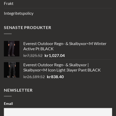
Frakt
Integritetspolicy
SENASTE PRODUKTER
Everest Outdoor Regn- & Skalbyxor<M Winter
Active Pt BLACK
Det
Det
kr
7,325.52
kr
1,027.04
ursprungliga
nuvarande
Everest Outdoor Regn- & Skalbyxor |
priset
priset
Skalbyxor<M Icon Light 3layer Pant BLACK
var:
är:
Det
Det
kr
26,189.52
kr
838.40
kr7,325.52.
kr1,027.04.
ursprungliga
nuvarande
priset
priset
NEWSLETTER
var:
är:
kr26,189.52.
kr838.40.
Email