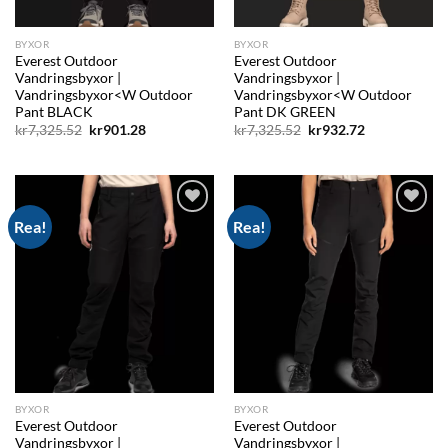
BYXOR
BYXOR
Everest Outdoor
Everest Outdoor
Vandringsbyxor |
Vandringsbyxor |
Vandringsbyxor<W Outdoor
Vandringsbyxor<W Outdoor
Pant BLACK
Pant DK GREEN
Det
Det
Det
Det
kr
7,325.52
kr
901.28
kr
7,325.52
kr
932.72
ursprungliga
nuvarande
ursprungliga
nuvarande
priset
priset
priset
priset
var:
är:
var:
är:
kr7,325.52.
kr901.28.
kr7,325.52.
kr932.72.
Rea!
Rea!
Add to
Add to
wishlist
wishlist
BYXOR
BYXOR
Everest Outdoor
Everest Outdoor
Vandringsbyxor |
Vandringsbyxor |