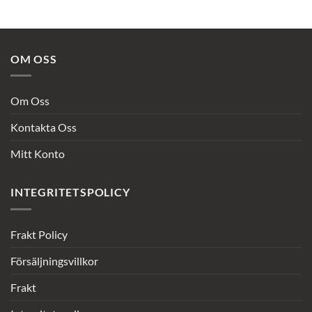
var:
är:
var:
är:
kr8,373.52.
kr1,048.00.
kr8,373.52.
kr953.68.
OM OSS
Om Oss
Kontakta Oss
Mitt Konto
INTEGRITETSPOLICY
Frakt Policy
Försäljningsvillkor
Frakt