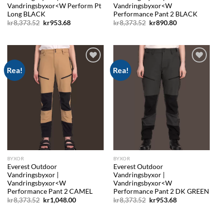
Vandringsbyxor<W Perform Pt
Vandringsbyxor<W
Long BLACK
Performance Pant 2 BLACK
Det
Det
Det
Det
kr
8,373.52
kr
953.68
kr
8,373.52
kr
890.80
ursprungliga
nuvarande
ursprungliga
nuvarande
priset
priset
priset
priset
var:
är:
var:
är:
kr8,373.52.
kr953.68.
kr8,373.52.
kr890.80.
Rea!
Rea!
Add to
Add to
wishlist
wishlist
BYXOR
BYXOR
Everest Outdoor
Everest Outdoor
Vandringsbyxor |
Vandringsbyxor |
Vandringsbyxor<W
Vandringsbyxor<W
Performance Pant 2 CAMEL
Performance Pant 2 DK GREEN
Det
Det
Det
Det
kr
8,373.52
kr
1,048.00
kr
8,373.52
kr
953.68
ursprungliga
nuvarande
ursprungliga
nuvarande
priset
priset
priset
priset