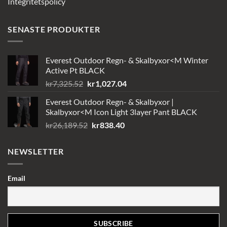
Integritetspolicy
SENASTE PRODUKTER
Everest Outdoor Regn- & Skalbyxor<M Winter
Active Pt BLACK
Det
Det
kr
7,325.52
kr
1,027.04
ursprungliga
nuvarande
Everest Outdoor Regn- & Skalbyxor |
priset
priset
Skalbyxor<M Icon Light 3layer Pant BLACK
var:
är:
Det
Det
kr
26,189.52
kr
838.40
kr7,325.52.
kr1,027.04.
ursprungliga
nuvarande
priset
priset
NEWSLETTER
var:
är:
kr26,189.52.
kr838.40.
Email