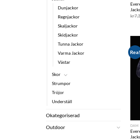
Ever
Dunjackor
Jack
kr
7,
Regnjackor
Skaljackor
Skidjackor
Tunna Jackor
Rea
Varma Jackor
Västar
Skor
Strumpor
Tröjor
Underställ
Okategoriserad
DAM
Outdoor
Ever
Jack