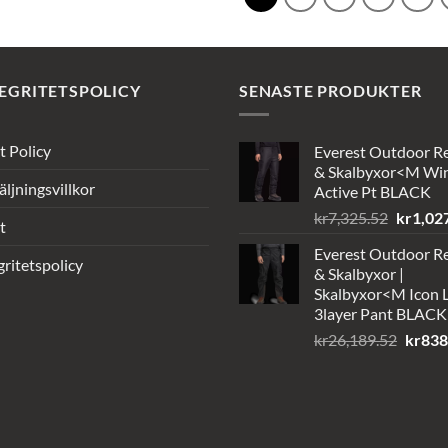
EGRITETSPOLICY
SENASTE PRODUKTER
t Policy
Everest Outdoor R
& Skalbyxor<M Wi
äljningsvillkor
Active Pt BLACK
Det
kr
7,325.52
kr
1,02
t
ursprun
Everest Outdoor R
priset
gritetspolicy
& Skalbyxor |
var:
Skalbyxor<M Icon L
kr7,325
3layer Pant BLACK
Det
kr
26,189.52
kr
838
urspru
priset
var:
kr26,1