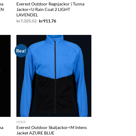
na
Everest Outdoor Regnjackor | Tunna
EN
Jackor<U Rain Coat 2 LIGHT
LAVENDEL
Det
Det
kr
7,325.52
kr
911.76
ursprungliga
nuvarande
priset
priset
var:
är:
kr7,325.52.
kr911.76.
Rea!
d to
Add to
hlist
wishlist
HERR
na
Everest Outdoor Skaljackor<M Intens
Jacket AZURE BLUE