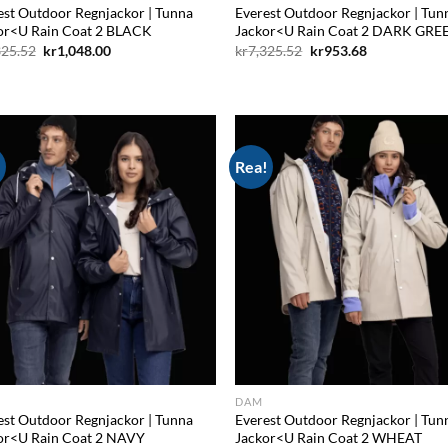
est Outdoor Regnjackor | Tunna
Everest Outdoor Regnjackor | Tun
or<U Rain Coat 2 BLACK
Jackor<U Rain Coat 2 DARK GRE
Det
Det
Det
Det
325.52
kr
1,048.00
kr
7,325.52
kr
953.68
ursprungliga
nuvarande
ursprungliga
nuvarande
priset
priset
priset
priset
var:
är:
var:
är:
kr7,325.52.
kr1,048.00.
kr7,325.52.
kr953.68.
!
Rea!
Add to
Ad
wishlist
wis
DAM
est Outdoor Regnjackor | Tunna
Everest Outdoor Regnjackor | Tun
or<U Rain Coat 2 NAVY
Jackor<U Rain Coat 2 WHEAT