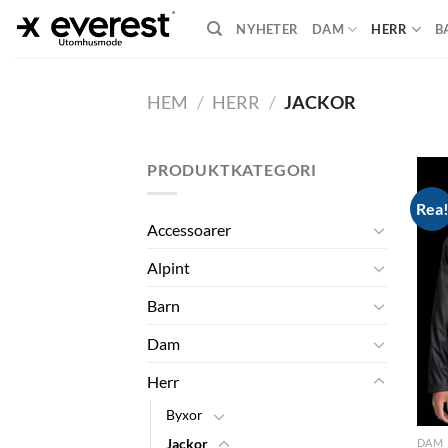
Skip
NYHETER
DAM
HERR
B
to
content
HEM
/
HERR
/
JACKOR
PRODUKTKATEGORI
Rea
Accessoarer
Alpint
Barn
Dam
Herr
Byxor
Jackor
DAM