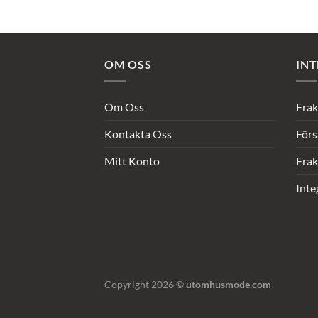
OM OSS
INT
Om Oss
Frak
Kontakta Oss
Förs
Mitt Konto
Frak
Inte
Copyright 2026 ©
utomhusmode.com