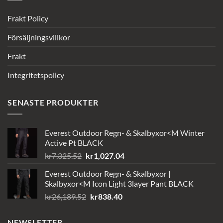
Frakt Policy
Försäljningsvillkor
Frakt
Integritetspolicy
SENASTE PRODUKTER
Everest Outdoor Regn- & Skalbyxor<M Winter
Active Pt BLACK
Det
Det
kr
7,325.52
kr
1,027.04
ursprungliga
nuvarande
Everest Outdoor Regn- & Skalbyxor |
priset
priset
Skalbyxor<M Icon Light 3layer Pant BLACK
var:
är:
Det
Det
kr
26,189.52
kr
838.40
kr7,325.52.
kr1,027.04.
ursprungliga
nuvarande
priset
priset
NEWSLETTER