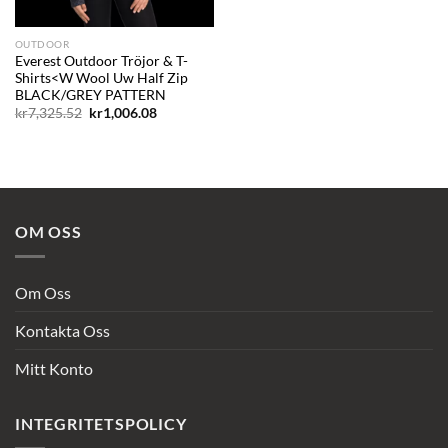
OUTDOOR
Everest Outdoor Tröjor & T-
Shirts<W Wool Uw Half Zip
BLACK/GREY PATTERN
Det
Det
kr
7,325.52
kr
1,006.08
ursprungliga
nuvarande
priset
priset
var:
är:
kr7,325.52.
kr1,006.08.
OM OSS
Om Oss
Kontakta Oss
Mitt Konto
INTEGRITETSPOLICY