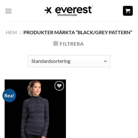
Skip
to
content
HEM
/
PRODUKTER MÄRKTA ”BLACK/GREY PATTERN”
FILTRERA
Rea!
Add to
wishlist