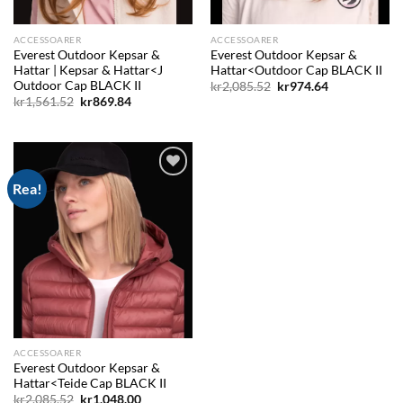
ACCESSOARER
ACCESSOARER
Everest Outdoor Kepsar &
Everest Outdoor Kepsar &
Hattar | Kepsar & Hattar<J
Hattar<Outdoor Cap BLACK II
Outdoor Cap BLACK II
Det
Det
kr
2,085.52
kr
974.64
ursprungliga
nuvarande
Det
Det
kr
1,561.52
kr
869.84
priset
priset
ursprungliga
nuvarande
var:
är:
priset
priset
kr2,085.52.
kr974.64.
var:
är:
kr1,561.52.
kr869.84.
Rea!
Add to
wishlist
ACCESSOARER
Everest Outdoor Kepsar &
Hattar<Teide Cap BLACK II
Det
Det
kr
2,085.52
kr
1,048.00