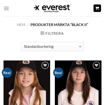
Skip
to
content
HEM
/
PRODUKTER MÄRKTA ”BLACK II”
FILTRERA
Rea!
Rea!
Add to
Add to
wishlist
wishlist