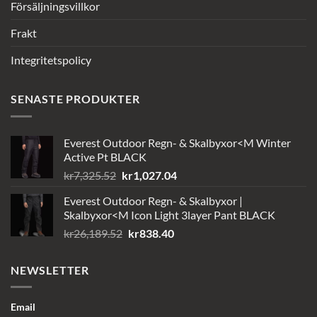
Försäljningsvillkor
Frakt
Integritetspolicy
SENASTE PRODUKTER
Everest Outdoor Regn- & Skalbyxor<M Winter
Active Pt BLACK
Det
Det
kr
7,325.52
kr
1,027.04
ursprungliga
nuvarande
Everest Outdoor Regn- & Skalbyxor |
priset
priset
Skalbyxor<M Icon Light 3layer Pant BLACK
var:
är:
Det
Det
kr
26,189.52
kr
838.40
kr7,325.52.
kr1,027.04.
ursprungliga
nuvarande
priset
priset
NEWSLETTER
var:
är:
kr26,189.52.
kr838.40.
Email