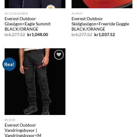
ACCESSOARER
ALPINT
Everest Outdoor
Everest Outdoor
Glasögon<Eagle Summit
Skidglasögon<Freeride Goggle
BLACK/ORANGE
BLACK/ORANGE
Det
Det
Det
Det
kr
6,277.52
kr
1,048.00
kr
6,277.52
kr
1,037.52
ursprungliga
nuvarande
ursprungliga
nuvarande
priset
priset
priset
priset
var:
är:
var:
är:
kr6,277.52.
kr1,048.00.
kr6,277.52.
kr1,037.52.
Rea!
Add to
wishlist
BYXOR
Everest Outdoor
Vandringsbyxor |
Vandringsbyxor<M