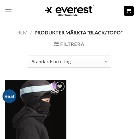
Skip
to
content
HEM
/
PRODUKTER MÄRKTA ”BLACK/TOPO”
FILTRERA
Rea!
Add to
wishlist