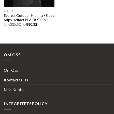
ALPINT
Everest Outdoor Hjälmar<Slope
Mips Helmet BLACK/TOPO
Det
Det
kr
7,325.52
kr
880.32
ursprungliga
nuvarande
priset
priset
var:
är:
kr7,325.52.
kr880.32.
OM OSS
Om Oss
Kontakta Oss
Mitt Konto
INTEGRITETSPOLICY