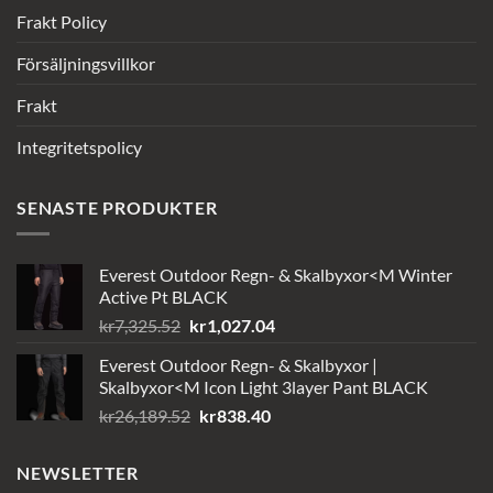
Frakt Policy
Försäljningsvillkor
Frakt
Integritetspolicy
SENASTE PRODUKTER
Everest Outdoor Regn- & Skalbyxor<M Winter
Active Pt BLACK
Det
Det
kr
7,325.52
kr
1,027.04
ursprungliga
nuvarande
Everest Outdoor Regn- & Skalbyxor |
priset
priset
Skalbyxor<M Icon Light 3layer Pant BLACK
var:
är:
Det
Det
kr
26,189.52
kr
838.40
kr7,325.52.
kr1,027.04.
ursprungliga
nuvarande
priset
priset
NEWSLETTER
var:
är: