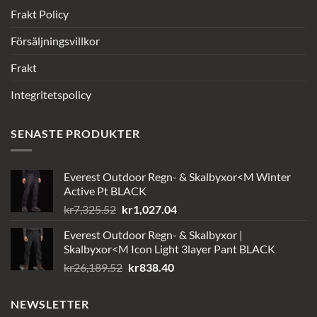
Frakt Policy
Försäljningsvillkor
Frakt
Integritetspolicy
SENASTE PRODUKTER
Everest Outdoor Regn- & Skalbyxor<M Winter
Active Pt BLACK
Det
Det
kr
7,325.52
kr
1,027.04
ursprungliga
nuvarande
Everest Outdoor Regn- & Skalbyxor |
priset
priset
Skalbyxor<M Icon Light 3layer Pant BLACK
var:
är:
Det
Det
kr
26,189.52
kr
838.40
kr7,325.52.
kr1,027.04.
ursprungliga
nuvarande
priset
priset
NEWSLETTER
var:
är: