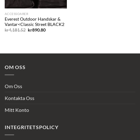
ACCESSOARER
Everest Outdoor Handskar &
Vantar<Classic Street BLACK2
Det
Det
kr
4,181.52
kr
890.80
ursprungliga
nuvarande
priset
priset
var:
är:
kr4,181.52.
kr890.80.
OM OSS
Om Oss
Kontakta Oss
Mitt Konto
INTEGRITETSPOLICY