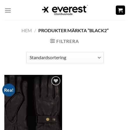
Skip
to
content
HEM
/
PRODUKTER MÄRKTA ”BLACK2”
FILTRERA
Rea!
Add to
wishlist