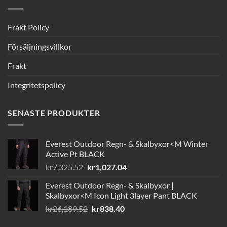
Frakt Policy
Försäljningsvillkor
Frakt
Integritetspolicy
SENASTE PRODUKTER
Everest Outdoor Regn- & Skalbyxor<M Winter
Active Pt BLACK
Det
Det
kr
7,325.52
kr
1,027.04
ursprungliga
nuvarande
Everest Outdoor Regn- & Skalbyxor |
priset
priset
Skalbyxor<M Icon Light 3layer Pant BLACK
var:
är:
Det
Det
kr
26,189.52
kr
838.40
kr7,325.52.
kr1,027.04.
ursprungliga
nuvarande