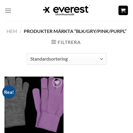
Skip
to
content
HEM
/
PRODUKTER MÄRKTA ”BLK/GRY/PINK/PURPL”
FILTRERA
Rea!
Add to
wishlist