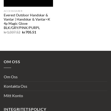
ACCESSOARER
Everest Outdoor Handskar &
Vantar | Handskar & Vantar<K
4p Magic Glove
BLK/GRY/PINK/PURPL
Det
Det
kr
1,037.52
kr
705.51
ursprungliga
nuvarande
priset
priset
var:
är:
kr1,037.52.
kr705.51.
OM OSS
Om Oss
Kontakta Oss
Mitt Konto
INTEGRITETSPOLICY