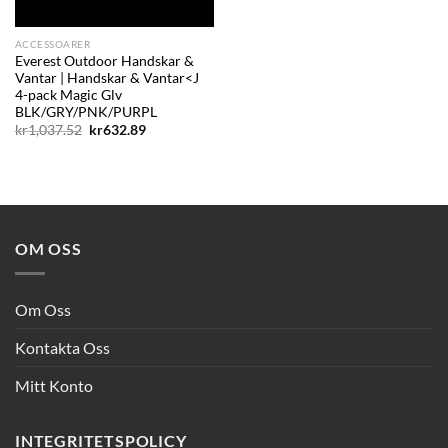
ACCESSOARER
Everest Outdoor Handskar &
Vantar | Handskar & Vantar<J
4-pack Magic Glv
BLK/GRY/PNK/PURPL
Det
Det
kr
1,037.52
kr
632.89
ursprungliga
nuvarande
priset
priset
var:
är:
kr1,037.52.
kr632.89.
OM OSS
Om Oss
Kontakta Oss
Mitt Konto
INTEGRITETSPOLICY