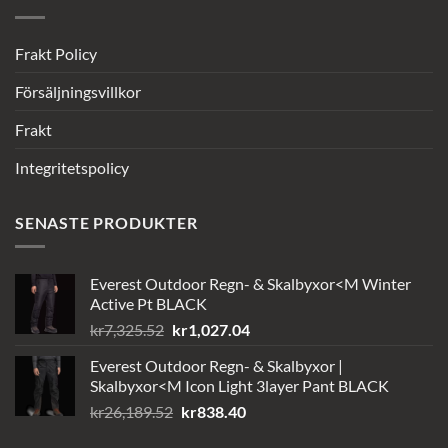
Frakt Policy
Försäljningsvillkor
Frakt
Integritetspolicy
SENASTE PRODUKTER
Everest Outdoor Regn- & Skalbyxor<M Winter
Active Pt BLACK
Det
Det
kr
7,325.52
kr
1,027.04
ursprungliga
nuvarande
Everest Outdoor Regn- & Skalbyxor |
priset
priset
Skalbyxor<M Icon Light 3layer Pant BLACK
var:
är:
Det
Det
kr
26,189.52
kr
838.40
kr7,325.52.
kr1,027.04.
ursprungliga
nuvarande