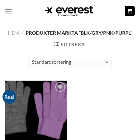
Skip
to
content
HEM
/
PRODUKTER MÄRKTA ”BLK/GRY/PNK/PURPL”
FILTRERA
Rea!
Add to
wishlist