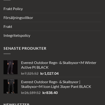
Frakt Policy
Försäljningsvillkor
Frakt
Integritetspolicy
SENASTE PRODUKTER
Everest Outdoor Regn- & Skalbyxor<M Winter
Active Pt BLACK
Det
Det
kr
7,325.52
kr
1,027.04
ursprungliga
nuvarande
Everest Outdoor Regn- & Skalbyxor |
priset
priset
Skalbyxor<M Icon Light 3layer Pant BLACK
var:
är:
Det
Det
kr
26,189.52
kr
838.40
kr7,325.52.
kr1,027.04.
ursprungliga
nuvarande
priset
priset
NEWSLETTER