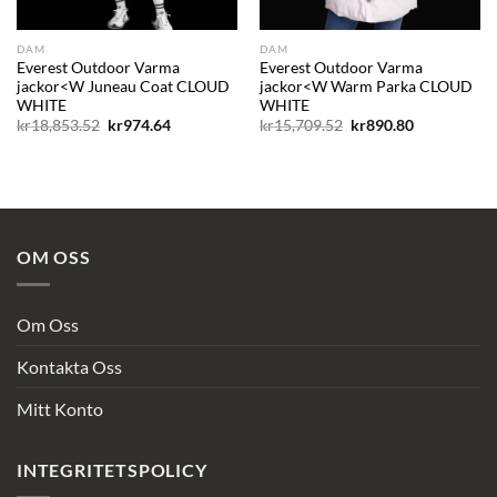
DAM
DAM
Everest Outdoor Varma
Everest Outdoor Varma
jackor<W Juneau Coat CLOUD
jackor<W Warm Parka CLOUD
WHITE
WHITE
Det
Det
Det
Det
kr
18,853.52
kr
974.64
kr
15,709.52
kr
890.80
ursprungliga
nuvarande
ursprungliga
nuvarande
priset
priset
priset
priset
var:
är:
var:
är:
kr18,853.52.
kr974.64.
kr15,709.52.
kr890.80.
OM OSS
Om Oss
Kontakta Oss
Mitt Konto
INTEGRITETSPOLICY