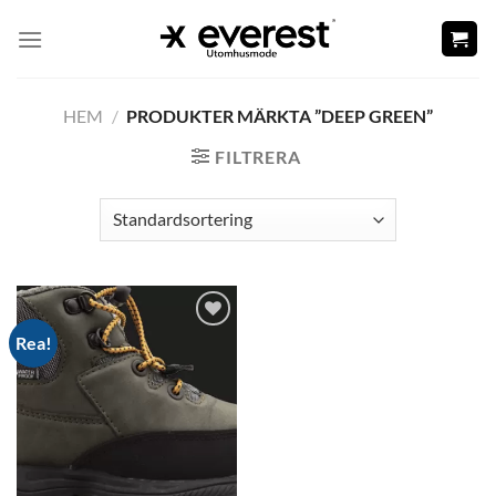
Skip
to
content
HEM
/
PRODUKTER MÄRKTA ”DEEP GREEN”
FILTRERA
Rea!
Add to
wishlist