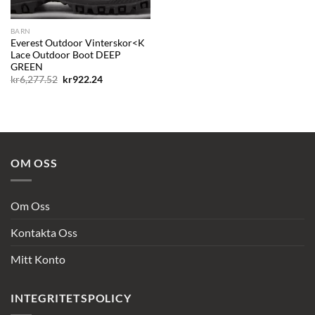
BARN
Everest Outdoor Vinterskor<K
Lace Outdoor Boot DEEP
GREEN
Det
Det
kr
6,277.52
kr
922.24
ursprungliga
nuvarande
priset
priset
var:
är:
kr6,277.52.
kr922.24.
OM OSS
Om Oss
Kontakta Oss
Mitt Konto
INTEGRITETSPOLICY