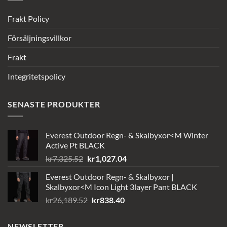
Frakt Policy
Försäljningsvillkor
Frakt
Integritetspolicy
SENASTE PRODUKTER
Everest Outdoor Regn- & Skalbyxor<M Winter
Active Pt BLACK
Det
Det
kr
7,325.52
kr
1,027.04
ursprungliga
nuvarande
Everest Outdoor Regn- & Skalbyxor |
priset
priset
Skalbyxor<M Icon Light 3layer Pant BLACK
var:
är:
Det
Det
kr
26,189.52
kr
838.40
kr7,325.52.
kr1,027.04.
ursprungliga
nuvarande
priset
priset
NEWSLETTER