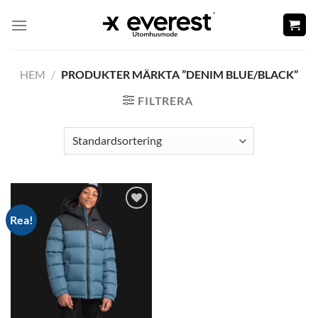
Skip
to
content
HEM
/
PRODUKTER MÄRKTA ”DENIM BLUE/BLACK”
FILTRERA
Rea!
Add to
wishlist