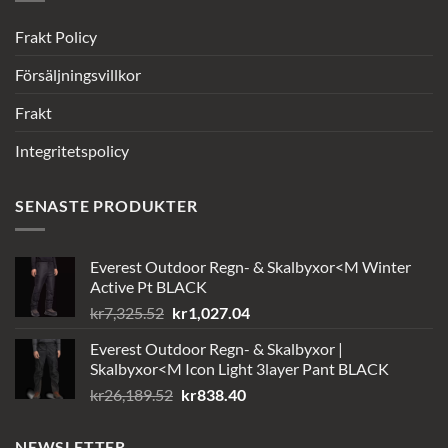
Frakt Policy
Försäljningsvillkor
Frakt
Integritetspolicy
SENASTE PRODUKTER
Everest Outdoor Regn- & Skalbyxor<M Winter
Active Pt BLACK
Det
Det
kr
7,325.52
kr
1,027.04
ursprungliga
nuvarande
Everest Outdoor Regn- & Skalbyxor |
priset
priset
Skalbyxor<M Icon Light 3layer Pant BLACK
var:
är:
Det
Det
kr
26,189.52
kr
838.40
kr7,325.52.
kr1,027.04.
ursprungliga
nuvarande
priset
priset
NEWSLETTER