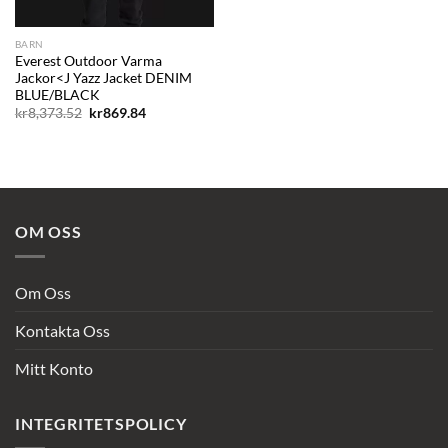
BARN
Everest Outdoor Varma
Jackor<J Yazz Jacket DENIM
BLUE/BLACK
Det
Det
kr
8,373.52
kr
869.84
ursprungliga
nuvarande
priset
priset
var:
är:
kr8,373.52.
kr869.84.
OM OSS
Om Oss
Kontakta Oss
Mitt Konto
INTEGRITETSPOLICY