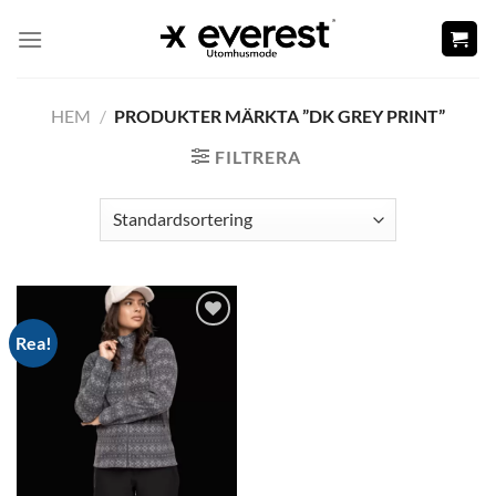
Skip
to
content
HEM
/
PRODUKTER MÄRKTA ”DK GREY PRINT”
FILTRERA
Rea!
Add to
wishlist