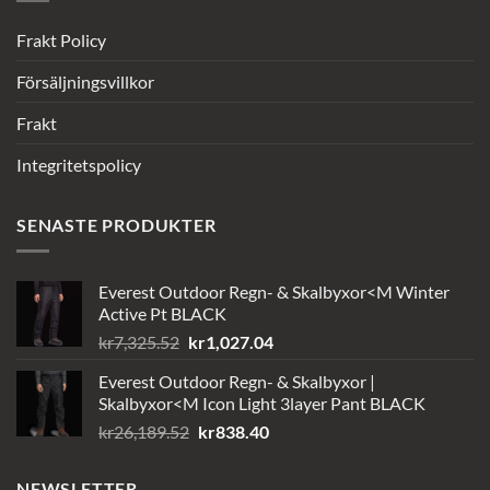
Frakt Policy
Försäljningsvillkor
Frakt
Integritetspolicy
SENASTE PRODUKTER
Everest Outdoor Regn- & Skalbyxor<M Winter
Active Pt BLACK
Det
Det
kr
7,325.52
kr
1,027.04
ursprungliga
nuvarande
Everest Outdoor Regn- & Skalbyxor |
priset
priset
Skalbyxor<M Icon Light 3layer Pant BLACK
var:
är:
Det
Det
kr
26,189.52
kr
838.40
kr7,325.52.
kr1,027.04.
ursprungliga
nuvarande
priset
priset
NEWSLETTER