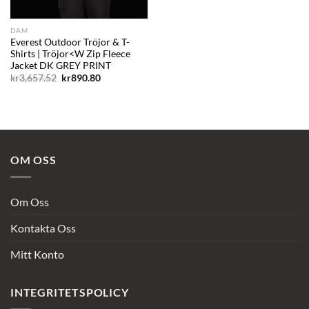
DAM
Everest Outdoor Tröjor & T-
Shirts | Tröjor<W Zip Fleece
Jacket DK GREY PRINT
Det
Det
kr
3,657.52
kr
890.80
ursprungliga
nuvarande
priset
priset
var:
är:
kr3,657.52.
kr890.80.
OM OSS
Om Oss
Kontakta Oss
Mitt Konto
INTEGRITETSPOLICY