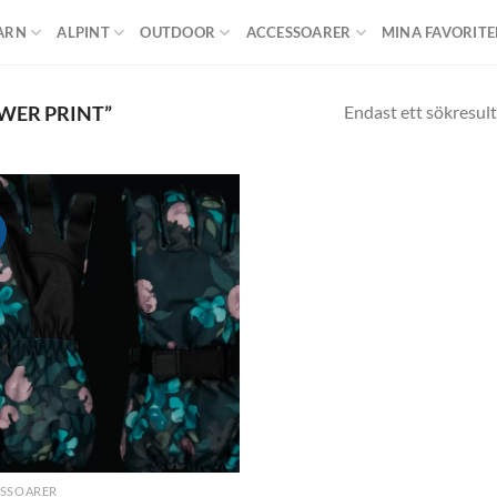
ARN
ALPINT
OUTDOOR
ACCESSOARER
MINA FAVORITE
Endast ett sökresult
WER PRINT”
!
Add to
wishlist
SSOARER