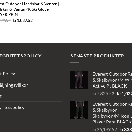
est Outdoor Handskar & Vantar |
skar & Vantar<K Ski Glove
WER PRINT
Det
Det
609.52
kr
1,037.52
ursprungliga
nuvarande
priset
priset
var:
är:
kr2,609.52.
kr1,037.52.
EGRITETSPOLICY
SENASTE PRODUKTER
t Policy
Everest Outdoor R
& Skalbyxor<M Wi
äljningsvillkor
Active Pt BLACK
Det
kr
7,325.52
kr
1,02
t
ursprun
Everest Outdoor R
priset
gritetspolicy
& Skalbyxor |
var:
Skalbyxor<M Icon L
kr7,325
3layer Pant BLACK
Det
kr
26,189.52
kr
838