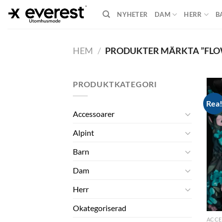
Skip
NYHETER
DAM
HERR
B
to
content
HEM
/
PRODUKTER MÄRKTA ”FLO
PRODUKTKATEGORI
Rea
Accessoarer
Alpint
Barn
Dam
Herr
Okategoriserad
ACCE