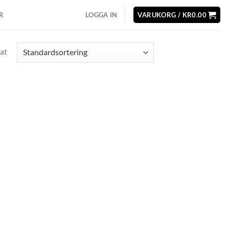
R
LOGGA IN
VARUKORG /
KR
0.00
at