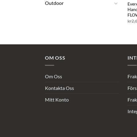
Outdoor
Ever
Hand
FLO
kr
2,
OM OSS
INT
Om Oss
Frak
Kontakta Oss
Förs
Mitt Konto
Frak
Inte