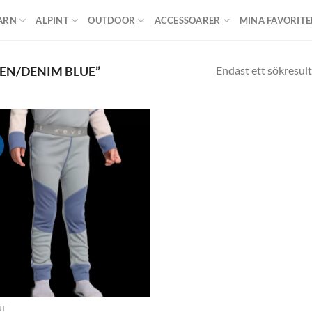
ARN
ALPINT
OUTDOOR
ACCESSOARER
MINA FAVORITE
Endast ett sökresult
EN/DENIM BLUE”
!
Add to
wishlist
NT