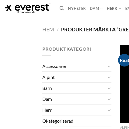
Skip
NYHETER
DAM
HERR
B
to
content
HEM
/
PRODUKTER MÄRKTA ”GRE
PRODUKTKATEGORI
Rea
Accessoarer
Alpint
Barn
Dam
Herr
Okategoriserad
ALPI