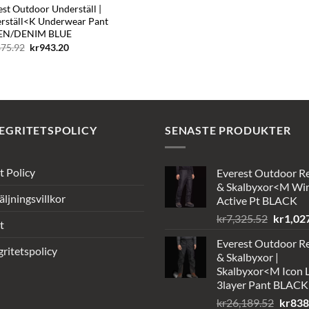
est Outdoor Underställ |
rställ<K Underwear Pant
EN/DENIM BLUE
Det
Det
875.92
kr
943.20
ursprungliga
nuvarande
priset
priset
var:
är:
kr1,875.92.
kr943.20.
EGRITETSPOLICY
SENASTE PRODUKTER
t Policy
Everest Outdoor R
& Skalbyxor<M Wi
äljningsvillkor
Active Pt BLACK
Det
kr
7,325.52
kr
1,02
t
ursprun
Everest Outdoor R
priset
gritetspolicy
& Skalbyxor |
var:
Skalbyxor<M Icon L
kr7,325
3layer Pant BLACK
Det
kr
26,189.52
kr
838