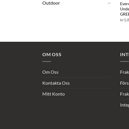
Outdoor
Ever
Unde
GRE
kr
1,
OM OSS
INT
Om Oss
Frak
Kontakta Oss
Förs
Mitt Konto
Frak
Inte