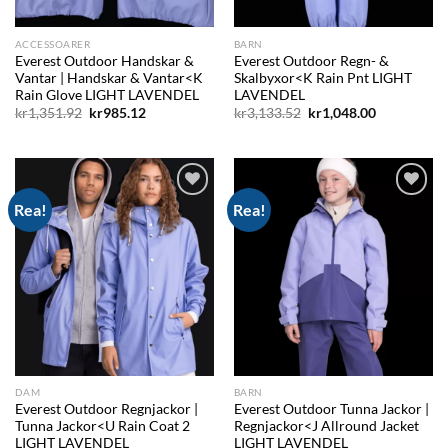
ACCESSOARER
BARN
Everest Outdoor Handskar &
Everest Outdoor Regn- &
Vantar | Handskar & Vantar<K
Skalbyxor<K Rain Pnt LIGHT
Rain Glove LIGHT LAVENDEL
LAVENDEL
Det
Det
Det
Det
kr
1,351.92
kr
985.12
kr
3,133.52
kr
1,048.00
ursprungliga
nuvarande
ursprungliga
nuvarande
priset
priset
priset
priset
var:
är:
var:
är:
kr1,351.92.
kr985.12.
kr3,133.52.
kr1,048.00.
Rea!
Rea!
Add to
Add to
wishlist
wishlist
DAM
BARN
Everest Outdoor Regnjackor |
Everest Outdoor Tunna Jackor |
Tunna Jackor<U Rain Coat 2
Regnjackor<J Allround Jacket
LIGHT LAVENDEL
LIGHT LAVENDEL