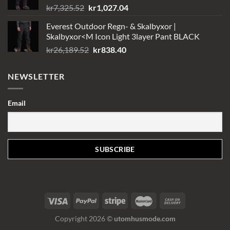
Det
Det
kr
7,325.52
kr
1,027.04
ursprungliga
nuvarande
Everest Outdoor Regn- & Skalbyxor |
priset
priset
Skalbyxor<M Icon Light 3layer Pant BLACK
var:
är:
Det
Det
kr
26,189.52
kr
838.40
kr7,325.52.
kr1,027.04.
ursprungliga
nuvarande
priset
priset
NEWSLETTER
var:
är:
kr26,189.52.
kr838.40.
Email
Copyright 2026 ©
utomhusmode.com