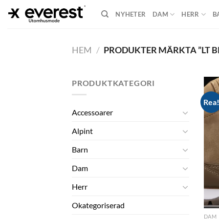
Skip
NYHETER
DAM
HERR
B
to
content
HEM
/
PRODUKTER MÄRKTA ”LT 
PRODUKTKATEGORI
Rea
Accessoarer
Alpint
Barn
Dam
Herr
Okategoriserad
DAM