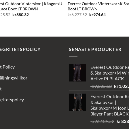
est Outdoor Vinterskor | Kängor<U
Everest Outdoor Vinterskor<K S
Lace Boot LT BROWN
Boot LT BROWN
Det
Det
Det
Det
325.52
kr
880.32
kr
6,277.52
kr
974.64
ursprungliga
nuvarande
ursprungliga
nuvarande
priset
priset
priset
priset
var:
är:
var:
är:
kr7,325.52.
kr880.32.
kr6,277.52.
kr974.64.
EGRITETSPOLICY
SENASTE PRODUKTER
t Policy
Everest Outdoor R
& Skalbyxor<M Wi
äljningsvillkor
Active Pt BLACK
Det
kr
7,325.52
kr
1,02
t
ursprun
Everest Outdoor R
priset
gritetspolicy
& Skalbyxor |
var:
Skalbyxor<M Icon L
kr7,325
3layer Pant BLACK
Det
kr
26,189.52
kr
838
urspru