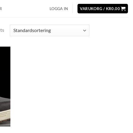
R
LOGGA IN
VARUKORG /
KR
0.00
lts
d to
hlist