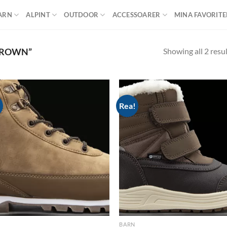
ARN
ALPINT
OUTDOOR
ACCESSOARER
MINA FAVORITE
Showing all 2 resu
BROWN”
!
Rea!
Add to
Ad
wishlist
wis
BARN