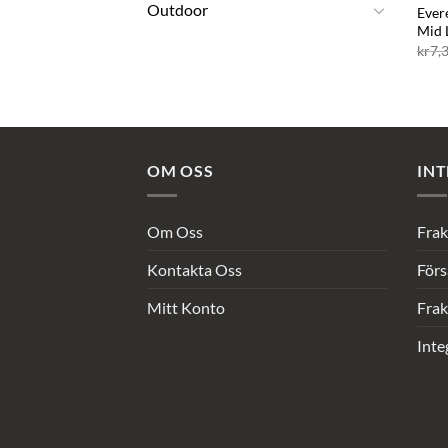
Outdoor
Ever
Mid 
kr
7,
OM OSS
INT
Om Oss
Frak
Kontakta Oss
Förs
Mitt Konto
Frak
Inte