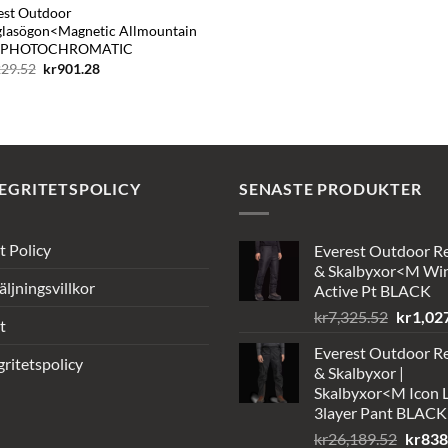
est Outdoor
glasögon<Magnetic Allmountain
s PHOTOCHROMATIC
Det
Det
229.52
kr
901.28
ursprungliga
nuvarande
priset
priset
var:
är:
kr5,229.52.
kr901.28.
EGRITETSPOLICY
SENASTE PRODUKTER
t Policy
Everest Outdoor R
& Skalbyxor<M Wi
äljningsvillkor
Active Pt BLACK
Det
kr
7,325.52
kr
1,02
t
ursprun
Everest Outdoor R
priset
gritetspolicy
& Skalbyxor |
var:
Skalbyxor<M Icon L
kr7,325
3layer Pant BLACK
Det
kr
26,189.52
kr
838