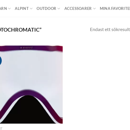
ARN
ALPINT
OUTDOOR
ACCESSOARER
MINA FAVORITE
Endast ett sökresult
OTOCHROMATIC”
!
Add to
wishlist
NT