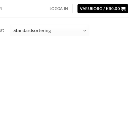
R
LOGGA IN
VARUKORG /
KR
0.00
at