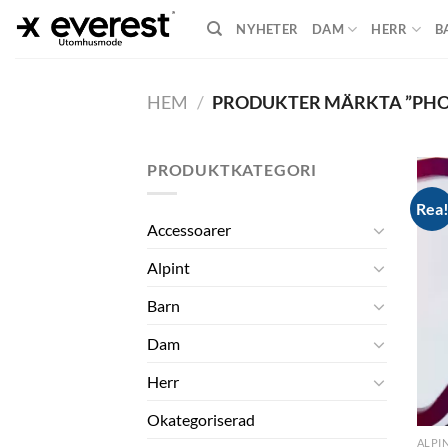
Skip
NYHETER
DAM
HERR
B
to
content
HEM
/
PRODUKTER MÄRKTA ”PH
PRODUKTKATEGORI
Rea
Accessoarer
Alpint
Barn
Dam
Herr
Okategoriserad
ALPI