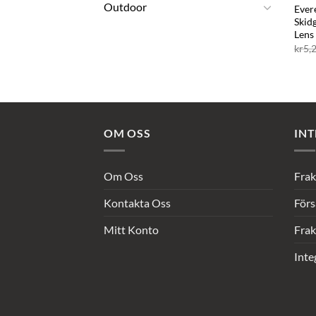
Outdoor
Ever
Skid
Len
kr
5,
OM OSS
INT
Om Oss
Frak
Kontakta Oss
Förs
Mitt Konto
Frak
Inte