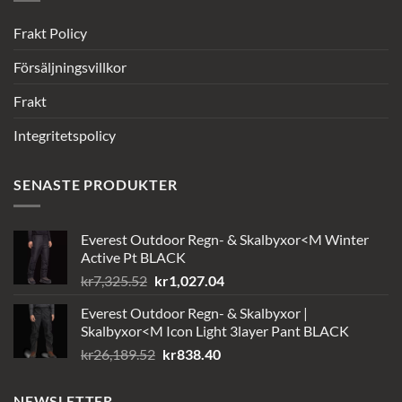
Frakt Policy
Försäljningsvillkor
Frakt
Integritetspolicy
SENASTE PRODUKTER
Everest Outdoor Regn- & Skalbyxor<M Winter
Active Pt BLACK
Det
Det
kr
7,325.52
kr
1,027.04
ursprungliga
nuvarande
Everest Outdoor Regn- & Skalbyxor |
priset
priset
Skalbyxor<M Icon Light 3layer Pant BLACK
var:
är:
Det
Det
kr
26,189.52
kr
838.40
kr7,325.52.
kr1,027.04.
ursprungliga
nuvarande
priset
priset
NEWSLETTER