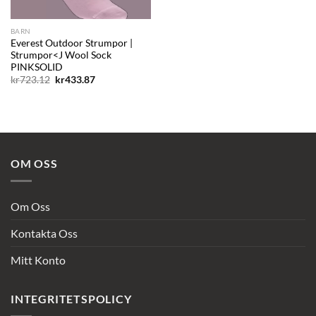
BARN
Everest Outdoor Strumpor |
Strumpor<J Wool Sock
PINKSOLID
Det
Det
kr
723.12
kr
433.87
ursprungliga
nuvarande
priset
priset
var:
är:
kr723.12.
kr433.87.
OM OSS
Om Oss
Kontakta Oss
Mitt Konto
INTEGRITETSPOLICY