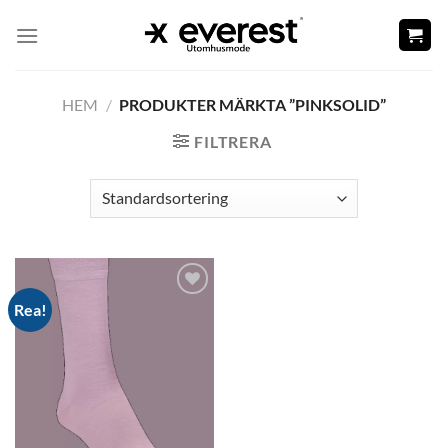
Skip
to
content
HEM
/
PRODUKTER MÄRKTA ”PINKSOLID”
FILTRERA
Rea!
Add to
wishlist