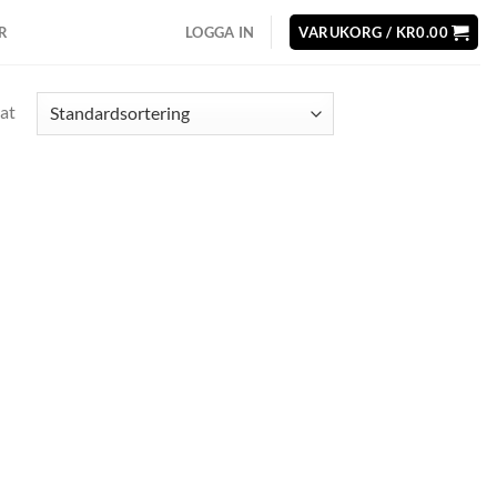
R
LOGGA IN
VARUKORG /
KR
0.00
at