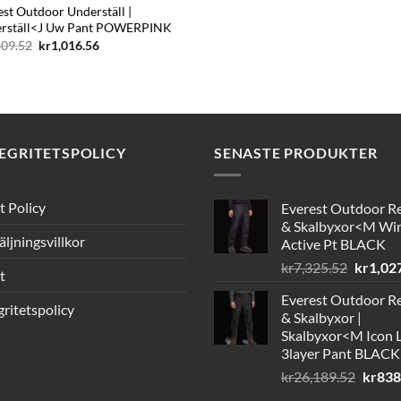
est Outdoor Underställ |
rställ<J Uw Pant POWERPINK
Det
Det
609.52
kr
1,016.56
ursprungliga
nuvarande
priset
priset
var:
är:
kr2,609.52.
kr1,016.56.
EGRITETSPOLICY
SENASTE PRODUKTER
t Policy
Everest Outdoor R
& Skalbyxor<M Wi
äljningsvillkor
Active Pt BLACK
Det
kr
7,325.52
kr
1,02
t
ursprun
Everest Outdoor R
priset
gritetspolicy
& Skalbyxor |
var:
Skalbyxor<M Icon L
kr7,325
3layer Pant BLACK
Det
kr
26,189.52
kr
838
urspru