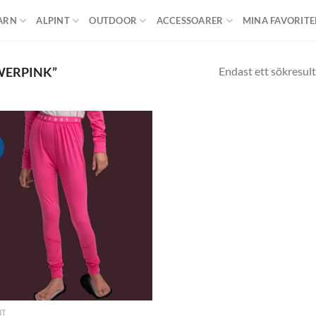
ARN
ALPINT
OUTDOOR
ACCESSOARER
MINA FAVORITE
Endast ett sökresult
WERPINK”
!
Add to
wishlist
NT