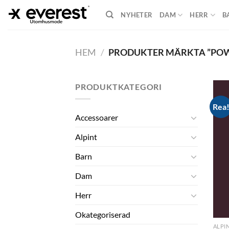
Skip
NYHETER
DAM
HERR
B
to
content
HEM
/
PRODUKTER MÄRKTA ”PO
PRODUKTKATEGORI
Rea
Accessoarer
Alpint
Barn
Dam
Herr
Okategoriserad
ALPI