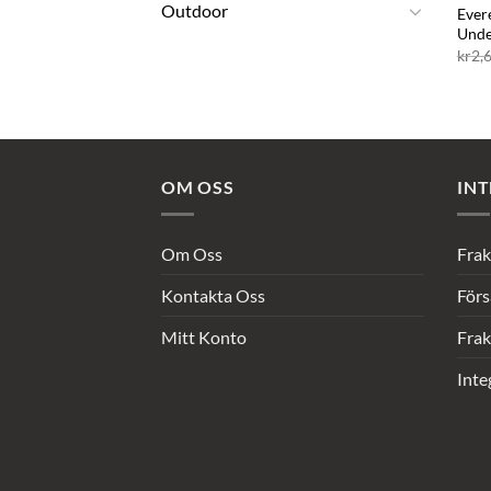
Outdoor
Ever
Unde
kr
2,
OM OSS
INT
Om Oss
Frak
Kontakta Oss
Förs
Mitt Konto
Frak
Inte