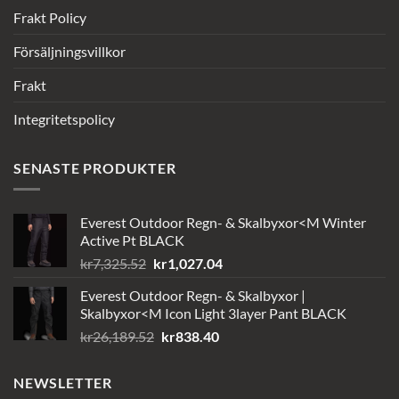
Frakt Policy
Försäljningsvillkor
Frakt
Integritetspolicy
SENASTE PRODUKTER
Everest Outdoor Regn- & Skalbyxor<M Winter
Active Pt BLACK
Det
Det
kr
7,325.52
kr
1,027.04
ursprungliga
nuvarande
Everest Outdoor Regn- & Skalbyxor |
priset
priset
Skalbyxor<M Icon Light 3layer Pant BLACK
var:
är:
Det
Det
kr
26,189.52
kr
838.40
kr7,325.52.
kr1,027.04.
ursprungliga
nuvarande
priset
priset
NEWSLETTER
var:
är: