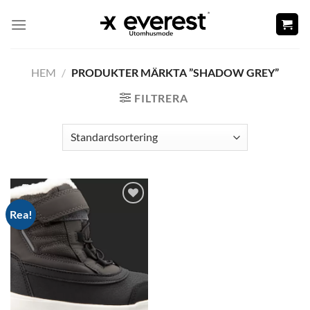
Skip
to
content
HEM
/
PRODUKTER MÄRKTA ”SHADOW GREY”
FILTRERA
Rea!
Add to
wishlist