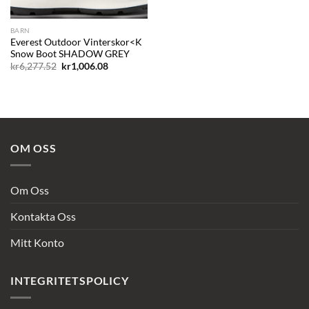
BARN
Everest Outdoor Vinterskor<K
Snow Boot SHADOW GREY
Det
Det
kr
6,277.52
kr
1,006.08
ursprungliga
nuvarande
priset
priset
var:
är:
kr6,277.52.
kr1,006.08.
OM OSS
Om Oss
Kontakta Oss
Mitt Konto
INTEGRITETSPOLICY