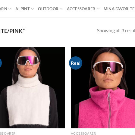
ARN
ALPINT
OUTDOOR
ACCESSOARER
MINA FAVORITE
Showing all 3 resu
TE/PINK”
!
Rea!
Add to
Ad
wishlist
wis
SSOARER
ACCESSOARER