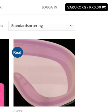
R
LOGGA IN
VARUKORG /
KR
0.00
lts
Rea!
d to
Add to
hlist
wishlist
ALPINT