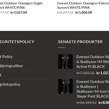
est Outdoor Glasögon<Eagle
Everest Outdoor Glasögon<Falco
mit WHITE/PINK
Summit WHITE/PINK
Det
Det
Det
Det
277.52
kr
1,027.04
kr
6,277.52
kr
1,006.08
ursprungliga
nuvarande
ursprungliga
nuvarande
priset
priset
priset
priset
var:
är:
var:
är:
kr6,277.52.
kr1,027.04.
kr6,277.52.
kr1,006.08.
EGRITETSPOLICY
SENASTE PRODUKTER
t Policy
Everest Outdoor R
& Skalbyxor<M Wi
äljningsvillkor
Active Pt BLACK
Det
kr
7,325.52
kr
1,02
t
ursprun
Everest Outdoor R
priset
gritetspolicy
& Skalbyxor |
var:
Skalbyxor<M Icon L
kr7,325
3layer Pant BLACK
Det
kr
26,189.52
kr
838
urspru