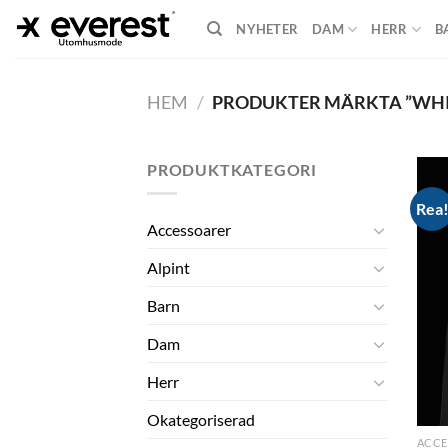
Skip
NYHETER
DAM
HERR
B
to
content
HEM
/
PRODUKTER MÄRKTA ”WHI
PRODUKTKATEGORI
Rea
Accessoarer
Alpint
Barn
Dam
Herr
Okategoriserad
ACCE