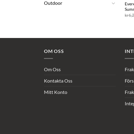
Outdoor
Ever
Sum
kr
6,
OM OSS
INT
Om Oss
Frak
Kontakta Oss
Förs
Mitt Konto
Frak
Inte