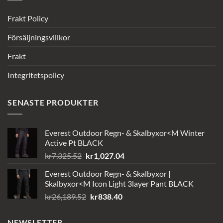
Frakt Policy
Försäljningsvillkor
Frakt
Integritetspolicy
SENASTE PRODUKTER
Everest Outdoor Regn- & Skalbyxor<M Winter
Active Pt BLACK
Det
Det
kr
7,325.52
kr
1,027.04
ursprungliga
nuvarande
Everest Outdoor Regn- & Skalbyxor |
priset
priset
Skalbyxor<M Icon Light 3layer Pant BLACK
var:
är:
Det
Det
kr
26,189.52
kr
838.40
kr7,325.52.
kr1,027.04.
ursprungliga
nuvarande
priset
priset
NEWSLETTER