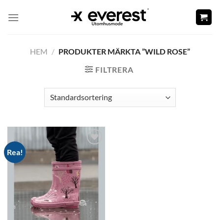
Skip
to
content
HEM
/
PRODUKTER MÄRKTA ”WILD ROSE”
FILTRERA
Rea!
Add to
wishlist