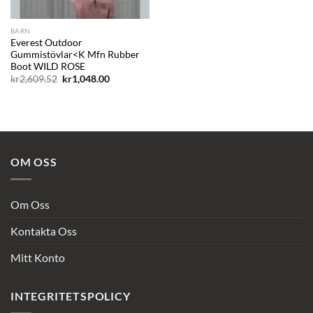
BARN
Everest Outdoor
Gummistövlar<K Mfn Rubber
Boot WILD ROSE
Det
Det
kr
2,609.52
kr
1,048.00
ursprungliga
nuvarande
priset
priset
var:
är:
kr2,609.52.
kr1,048.00.
OM OSS
Om Oss
Kontakta Oss
Mitt Konto
INTEGRITETSPOLICY