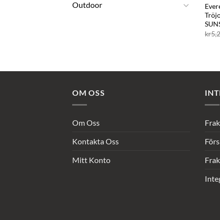
Outdoor
Evere
Tröj
SUN
kr
5,
OM OSS
INT
Om Oss
Frak
Kontakta Oss
Förs
Mitt Konto
Frak
Inte