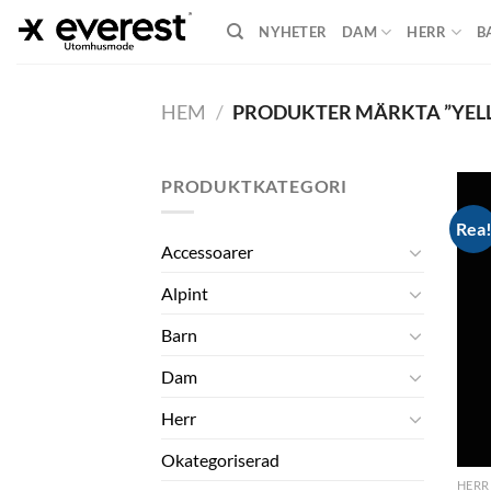
Skip
NYHETER
DAM
HERR
B
to
content
HEM
/
PRODUKTER MÄRKTA ”YEL
PRODUKTKATEGORI
Rea
Accessoarer
Alpint
Barn
Dam
Herr
Okategoriserad
HERR