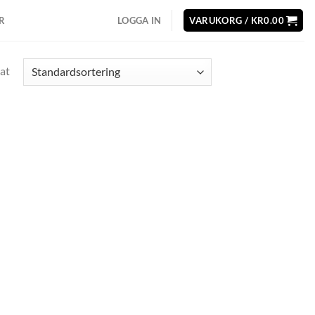
R
LOGGA IN
VARUKORG /
KR
0.00
at