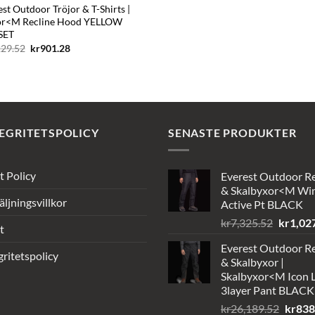
st Outdoor Tröjor & T-Shirts |
or<M Recline Hood YELLOW
SET
Det
Det
229.52
kr
901.28
ursprungliga
nuvarande
priset
priset
var:
är:
kr5,229.52.
kr901.28.
EGRITETSPOLICY
SENASTE PRODUKTER
t Policy
Everest Outdoor R
& Skalbyxor<M Wi
äljningsvillkor
Active Pt BLACK
Det
kr
7,325.52
kr
1,02
t
ursprun
Everest Outdoor R
priset
gritetspolicy
& Skalbyxor |
var:
Skalbyxor<M Icon L
kr7,325
3layer Pant BLACK
Det
kr
26,189.52
kr
838