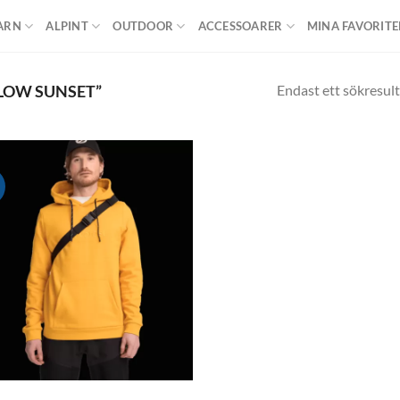
ARN
ALPINT
OUTDOOR
ACCESSOARER
MINA FAVORITE
Endast ett sökresult
LOW SUNSET”
!
Add to
wishlist