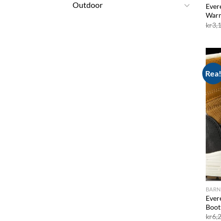
Outdoor
Ever
Warm
kr
3,
Rea
BARN
Ever
Boo
kr
6,