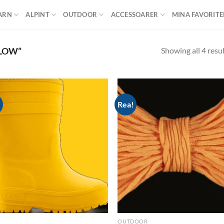
ARN
ALPINT
OUTDOOR
ACCESSOARER
MINA FAVORITE
Showing all 4 resu
LOW”
!
Rea!
Add to
Ad
wishlist
wis
OUTDOOR