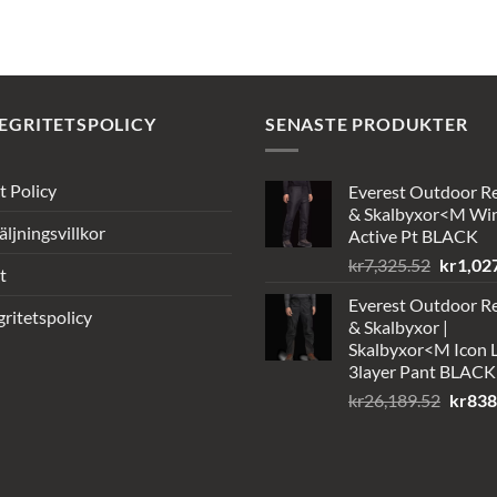
ursprungliga
nuvarande
priset
priset
var:
är:
kr6,277.52.
kr1,016.56.
EGRITETSPOLICY
SENASTE PRODUKTER
t Policy
Everest Outdoor R
& Skalbyxor<M Wi
äljningsvillkor
Active Pt BLACK
Det
kr
7,325.52
kr
1,02
t
ursprun
Everest Outdoor R
priset
gritetspolicy
& Skalbyxor |
var:
Skalbyxor<M Icon L
kr7,325
3layer Pant BLACK
Det
kr
26,189.52
kr
838
urspru
priset
var:
kr26,1