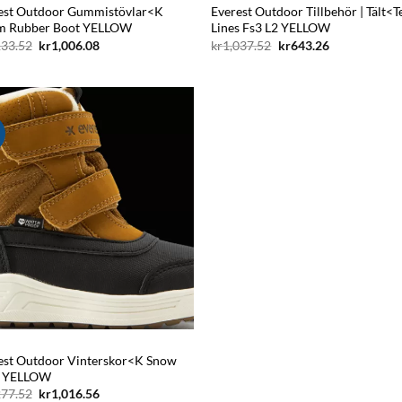
est Outdoor Gummistövlar<K
Everest Outdoor Tillbehör | Tält<T
 Rubber Boot YELLOW
Lines Fs3 L2 YELLOW
Det
Det
Det
Det
133.52
kr
1,006.08
kr
1,037.52
kr
643.26
ursprungliga
nuvarande
ursprungliga
nuvarande
priset
priset
priset
priset
var:
är:
var:
är:
kr3,133.52.
kr1,006.08.
kr1,037.52.
kr643.26.
!
Add to
wishlist
est Outdoor Vinterskor<K Snow
t YELLOW
Det
Det
277.52
kr
1,016.56