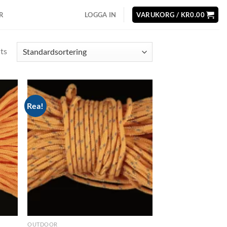
R
LOGGA IN
VARUKORG /
KR
0.00
lts
Rea!
d to
Add to
hlist
wishlist
OUTDOOR