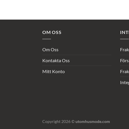
OM OSS
INT
Om Oss
Frak
Kontakta Oss
Förs
Mitt Konto
Frak
Inte
Copyright 2026 ©
utomhusmode.com