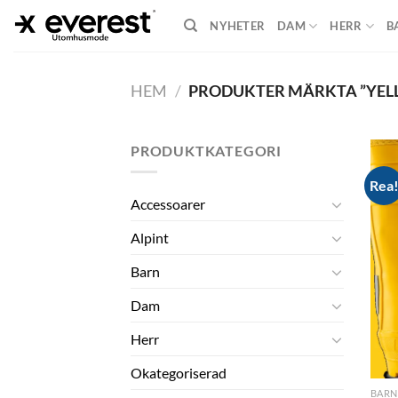
Skip
NYHETER
DAM
HERR
B
to
content
HEM
/
PRODUKTER MÄRKTA ”YEL
PRODUKTKATEGORI
Rea
Accessoarer
Alpint
Barn
Dam
Herr
Okategoriserad
BARN