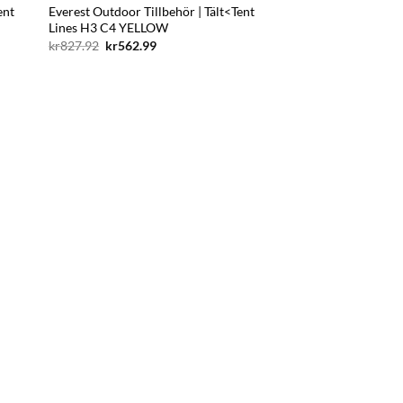
ent
Everest Outdoor Tillbehör | Tält<Tent
Lines H3 C4 YELLOW
Det
Det
kr
827.92
kr
562.99
ursprungliga
nuvarande
priset
priset
var:
är:
kr827.92.
kr562.99.